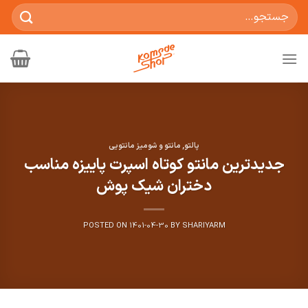
Ski
جستجو
t
برای:
conten
پالتو
,
مانتو و شومیز مانتویی
جدیدترین مانتو کوتاه اسپرت پاییزه مناسب
دختران شیک پوش
POSTED ON
1401-04-30
BY
SHARIYARM