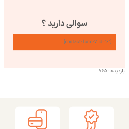
سوالی دارید ؟
[contact-form-7 id=”6″]
بازدیدها: 765