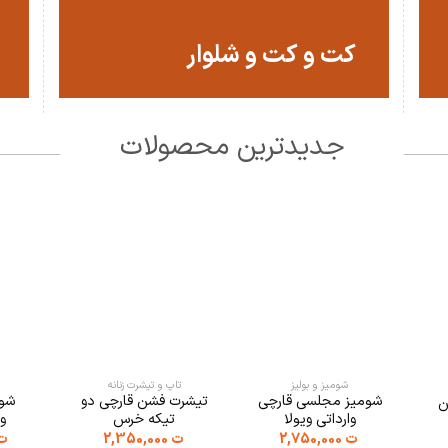
کت و کت و شلوار
جدیدترین محصولات
شومیز و بولیز
تاپ و تیشرت زنانه
شومیز مجلسی قارچی
تیشرت فشن قارچی دو
شوم
ن
وارداتی ویولا
تیکه خرس
وا
ت
2,750,000
ت
2,350,000
ت