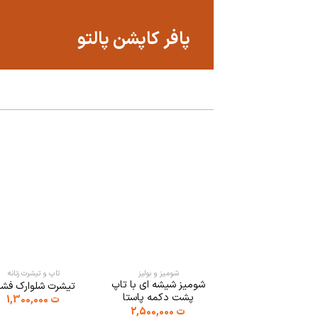
پافر کاپشن پالتو
شومیز و بولیز
تاپ و تیشرت زنانه
شومیز شیشه ای با تاپ
تیشرت شلوارک فش
پشت دکمه پاستا
ت
1,300,000
ت
2,500,000