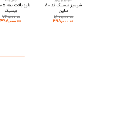
شومیز و بولیز
لباس زنانه
شومیز بیسیک قد ۸۰
بلوز 
سلین
بیسیک
ت
1,200,000
ت
720,000
قیمت
قیمت
قیمت
ق
ت
498,000
ت
498,000
اصلی:
فعلی:
اصلی:
ف
ت 1,200,000
ت 498,000.
ت 720,000
ت
بود.
بود.