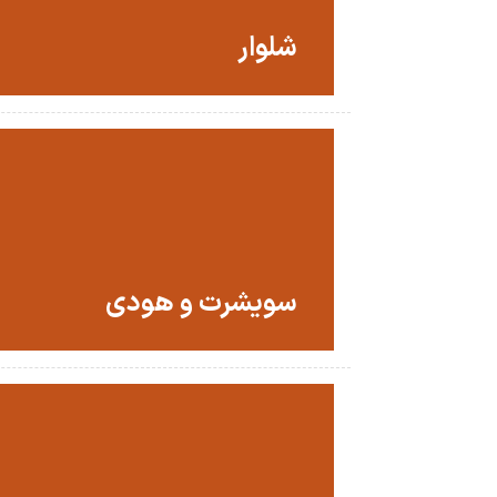
شلوار
سویشرت و هودی