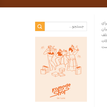
رای
یان
تلف
کات
وست