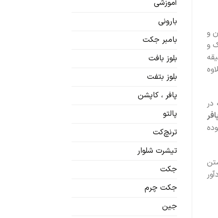
آموزشی
بارونی
ن و
بامبر جکت
ک و
یقه
بلوز بافت
اوه
بلوز بتفت
پافر ، کاپشن
 در
پالتو
افر
وده
ترنچ‌کت
تیشرت شلوار
شتن
جکت
آور
جکت چرم
جین