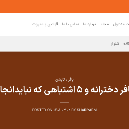
ت متداول
مجله
درباره ما
تماس با ما
قوانین و مقررات
انه
شلوار
پافر ، کاپشن
 و 5 اشتباهی که نبایدانجام بدید
POSTED ON
1401-03-02
BY
SHARIYARM