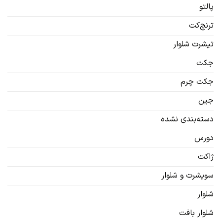
پالتو
ترنچ‌کت
تیشرت شلوار
جکت
جکت چرم
جین
دسته‌بندی نشده
دورس
ژاکت
سویشرت‌ و شلوار
شلوار
شلوار بافت