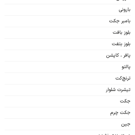
بارونی
بامبر جکت
بلوز بافت
بلوز بتفت
پافر ، کاپشن
پالتو
ترنچ‌کت
تیشرت شلوار
جکت
جکت چرم
جین