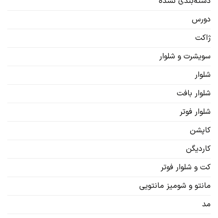
دسته‌بندی نشده
دورس
ژاکت
سویشرت‌ و شلوار
شلوار
شلوار بافت
شلوار فوتر
کاپشن
کاردیگن‌
کت و شلوار فوتر
مانتو و شومیز مانتویی
مد