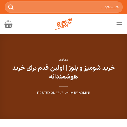
Ski
جستجو
t
برای:
conten
مقالات
خرید شومیز و بلوز | اولین قدم برای خرید
هوشمندانه
POSTED ON
1404-03-13
BY
ADMIN1