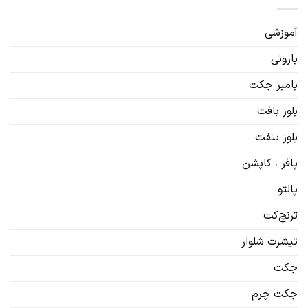
آموزشی
بارونی
بامبر جکت
بلوز بافت
بلوز بتفت
پافر ، کاپشن
پالتو
ترنچ‌کت
تیشرت شلوار
جکت
جکت چرم