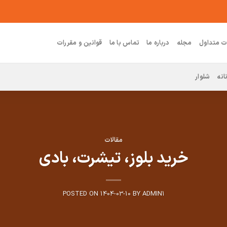
ت متداول
مجله
درباره ما
تماس با ما
قوانین و مقررات
انه
شلوار
مقالات
خرید بلوز، تیشرت، بادی
POSTED ON
1404-03-10
BY
ADMIN1