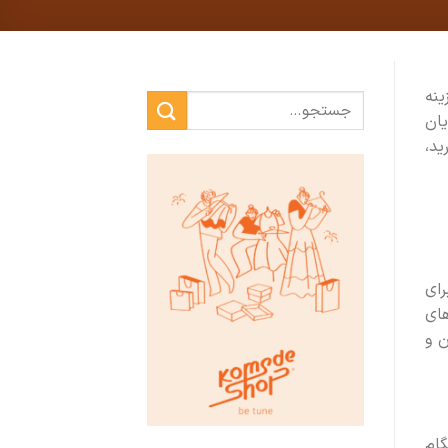
ینه
یان
ید،
رای
های
ن و
گام