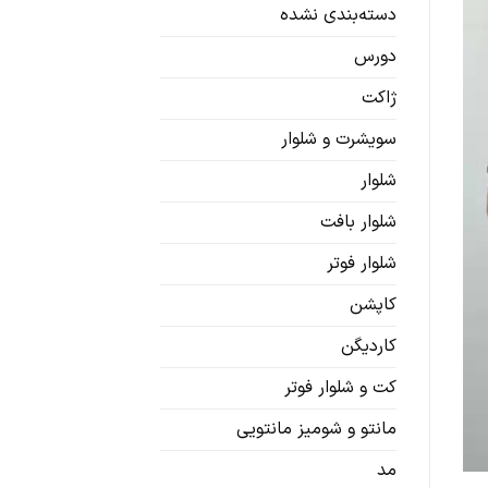
دسته‌بندی نشده
دورس
ژاکت
سویشرت‌ و شلوار
شلوار
شلوار بافت
شلوار فوتر
کاپشن
کاردیگن‌
کت و شلوار فوتر
مانتو و شومیز مانتویی
مد