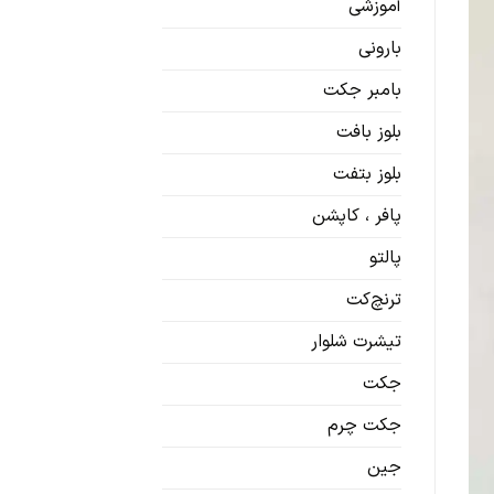
آموزشی
بارونی
بامبر جکت
بلوز بافت
بلوز بتفت
پافر ، کاپشن
پالتو
ترنچ‌کت
تیشرت شلوار
جکت
جکت چرم
جین