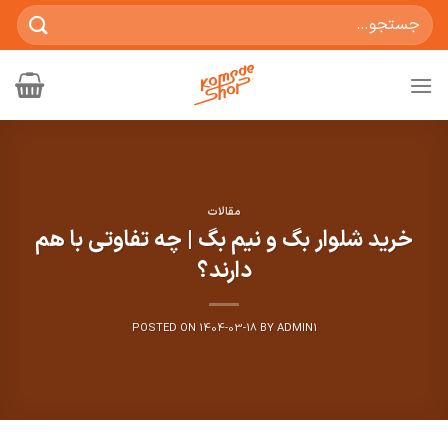
Ski
جستجو
t
برای:
conten
مقالات
خرید شلوار بگ و نیم بگ | چه تفاوتی با هم
دارند؟
POSTED ON
1404-03-18
BY
ADMIN1