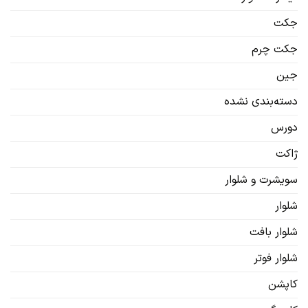
جکت
جکت چرم
جین
دسته‌بندی نشده
دورس
ژاکت
سویشرت‌ و شلوار
شلوار
شلوار بافت
شلوار فوتر
کاپشن