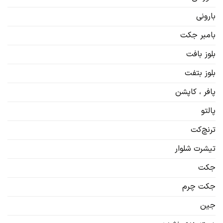
بارونی
بامبر جکت
بلوز بافت
بلوز بتفت
پافر ، کاپشن
پالتو
ترنچ‌کت
تیشرت شلوار
جکت
جکت چرم
جین