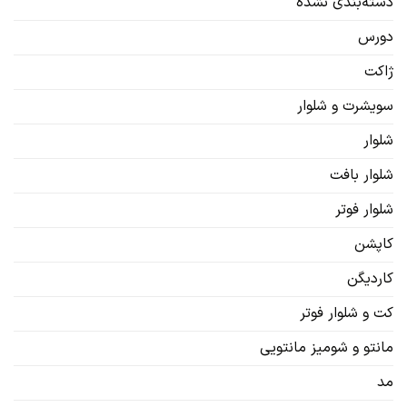
دسته‌بندی نشده
دورس
ژاکت
سویشرت‌ و شلوار
شلوار
شلوار بافت
شلوار فوتر
کاپشن
کاردیگن‌
کت و شلوار فوتر
مانتو و شومیز مانتویی
مد