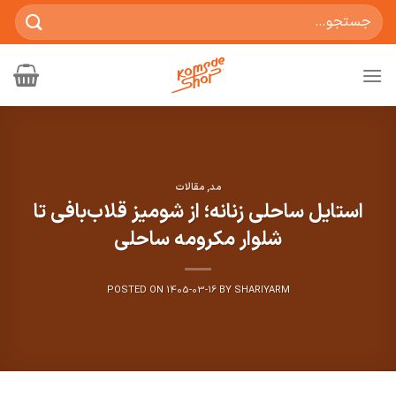
Ski
جستجو
t
برای:
conten
مد
,
مقالات
استایل ساحلی زنانه؛ از شومیز قلاب‌بافی تا
شلوار مکرومه ساحلی
POSTED ON
1405-03-16
BY
SHARIYARM