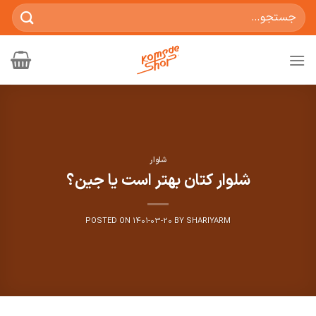
Ski
جستجو
t
برای:
conten
شلوار
شلوار کتان بهتر است یا جین؟
POSTED ON
1401-03-20
BY
SHARIYARM