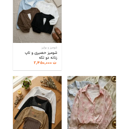
شومیز و بولیز
شومیز حصیری و تاپ
زنانه دو تکه
ت
2,450,000