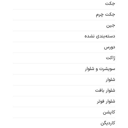
جکت
جکت چرم
جین
دسته‌بندی نشده
دورس
ژاکت
سویشرت‌ و شلوار
شلوار
شلوار بافت
شلوار فوتر
کاپشن
کاردیگن‌