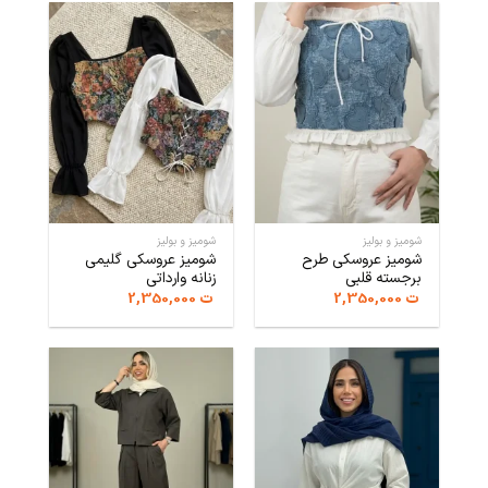
شومیز و بولیز
شومیز و بولیز
شومیز عروسکی طرح
شومیز عروسکی گلیمی
برجسته قلبی
زنانه وارداتی
ت
2,350,000
ت
2,350,000