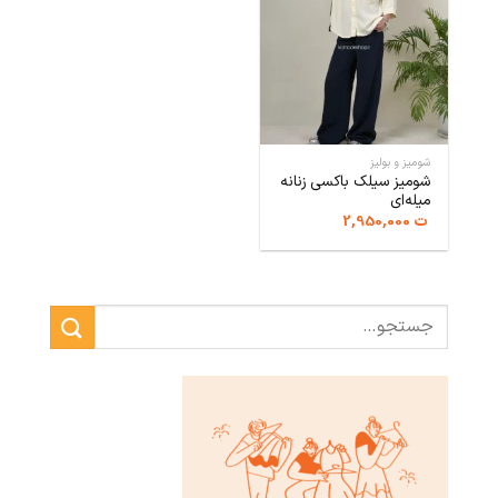
شومیز و بولیز
شومیز سیلک باکسی زنانه
میله‌ای
ت
2,950,000