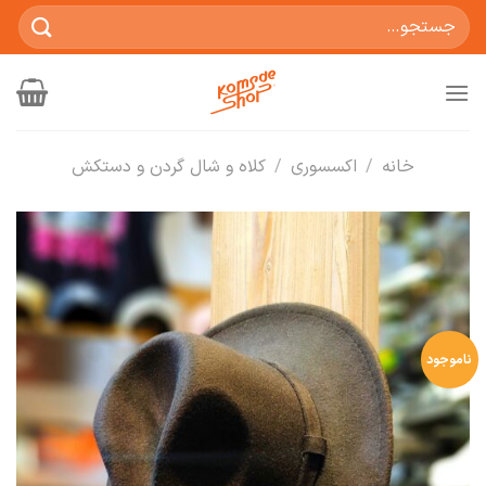
Ski
جستجو
t
برای:
conten
خانه
/
اکسسوری
/
کلاه و شال گردن و دستکش
ناموجود