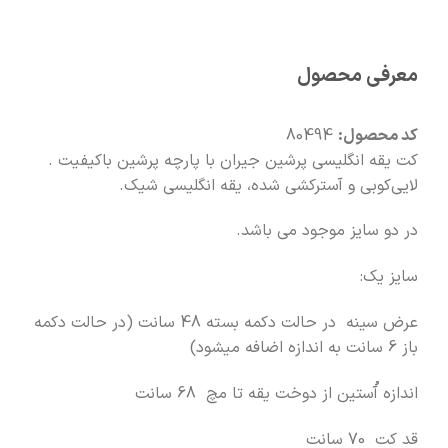
🚚
سریع به دستت می‌رسه
معرفی محصول
🧡
بعد از خرید هم کنارتیم
کد محصول:
80494
کت یقه انگلیسی پرشین جیران با پارچه پرشین باکیفیت .
لایی‌کوبی و آسترکشی شده، یقه انگلیسی شیک.
در دو سایز موجود می باشد.
سایز یک:
عرض سینه در حالت دکمه بسته 48 سانت (در حالت دکمه
باز 6 سانت به اندازه اضافه میشود)
اندازه آُستین از دوخت یقه تا مچ 68 سانت
قد کت 70 سانت