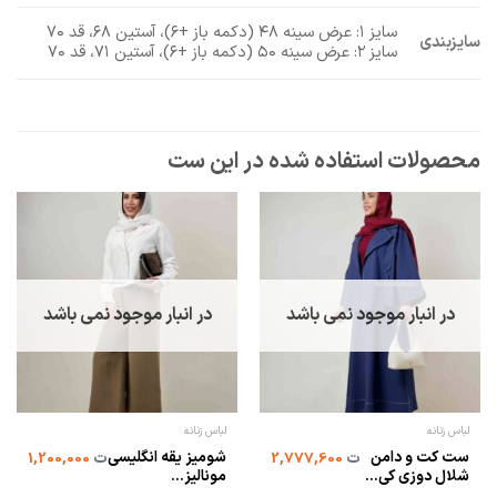
سایز ۱: عرض سینه ۴۸ (دکمه باز +۶)، آستین ۶۸، قد ۷۰
سایزبندی
سایز ۲: عرض سینه ۵۰ (دکمه باز +۶)، آستین ۷۱، قد ۷۰
ح
در انبار موجود نمی باشد
در انبار موجود نمی باشد
لباس زنانه
لباس زنانه
ست کت و دامن
شومیز یقه انگلیسی
ت
2,777,600
ت
1,200,000
شلال دوزی کی...
مونالیز...