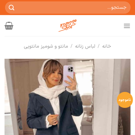
Ski
جستجو
t
برای:
conten
خانه
/
لباس زنانه
/
مانتو و شومیز مانتویی
ناموجود