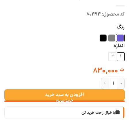
کد محصول:
80494
رنگ
اندازه
2
1
830,000
ت
کت یقه انگلیسی پرشین جیران عدد
افزودن به سبد خرید
🛍️
با خیال راحت خرید کن
📦
با دقت بسته‌بندی می‌کنیم