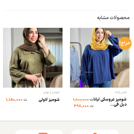
محصولات مشابه
حراج!
لباس زنانه
شومیز و بولیز
شومیز عروسکی لیانا
ت
1,100,000
شومیز لاولی
ت
1,150,000
دبل فی...
ت
698,000