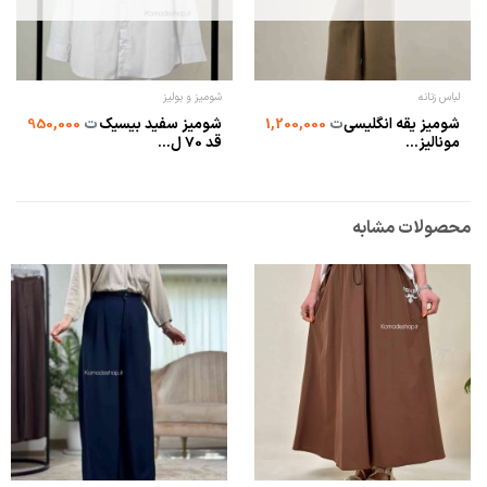
لباس زنانه
شومیز و بولیز
شومیز یقه انگلیسی
شومیز سفید بیسیک
ت
1,200,000
ت
950,000
مونالیز...
قد 70 ل...
محصولات مشابه