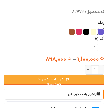
کد محصول:
80473
رنگ
اندازه
2
1
Price
898,000
–
1,100,000
ت
ت
range:
کت یقه انگلیسی زنانه بانو عدد
ت 898,000
through
افزودن به سبد خرید
ت 1,100,000
🛍️
با خیال راحت خرید کن
📦
با دقت بسته‌بندی می‌کنیم