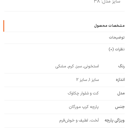
سایز مدل: ۳۸
مشخصات محصول
توضیحات
نظرات (0)
رنگ
استخونی, سبز, کرم, مشکی
اندازه
سایز 1, سایز 2
مدل
کت و شلوار چکاوک
جنس
پارچه کرپ مورگان
ویژگی پارچه
لَخت، لطیف و خوش‌فرم