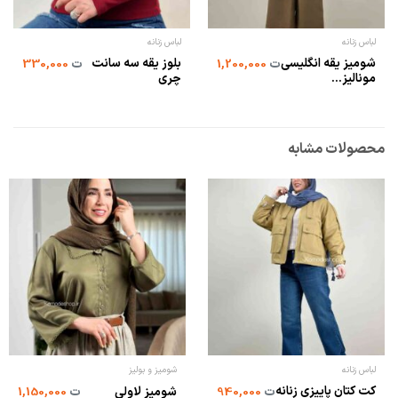
لباس زنانه
لباس زنانه
شومیز یقه انگلیسی
بلوز یقه سه سانت
ت
1,200,000
ت
330,000
مونالیز...
چری
محصولات مشابه
لباس زنانه
شومیز و بولیز
کت کتان پاییزی زنانه
ت
940,000
شومیز لاولی
ت
1,150,000