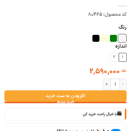
کد محصول:
80465
رنگ
اندازه
2
1
2,590,000
ت
کت و شلوار زنانه چکاوک عدد
افزودن به سبد خرید
🛍️
با خیال راحت خرید کن
📦
با دقت بسته‌بندی می‌کنیم