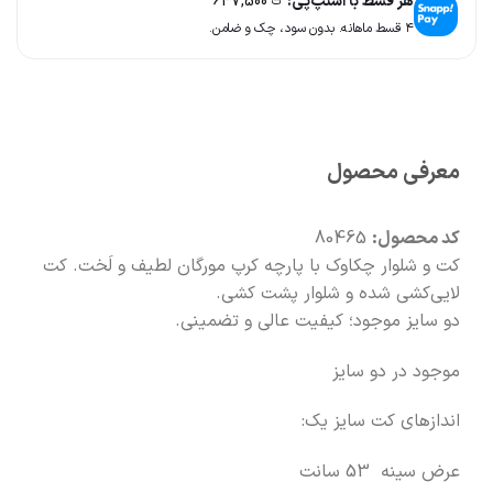
هر قسط با اسنپ‌پی:
647,500
ت
۴ قسط ماهانه. بدون سود، چک و ضامن.
🚚
سریع به دستت می‌رسه
🧡
بعد از خرید هم کنارتیم
معرفی محصول
کد محصول:
80465
کت و شلوار چکاوک با پارچه کرپ مورگان لطیف و لَخت. کت
لایی‌کشی شده و شلوار پشت کشی.
دو سایز موجود؛ کیفیت عالی و تضمینی.
موجود در دو سایز
اندازهای کت سایز یک:
عرض سینه 53 سانت