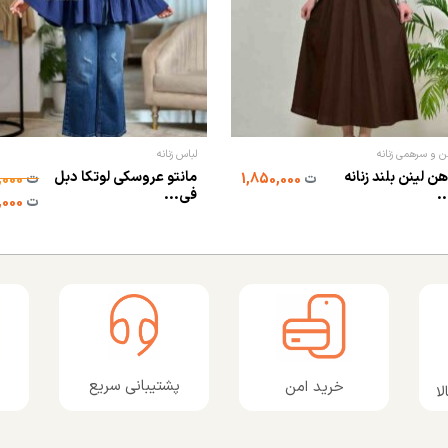
ن و سرهمی زنانه
لباس زنانه
هن لینن بلند زنانه
مانتو عروسکی لوتکا دبل
ت
1,850,000
ت
1,100,000
.
فی...
ت
698,000
پشتیبانی سریع
خرید امن
ا