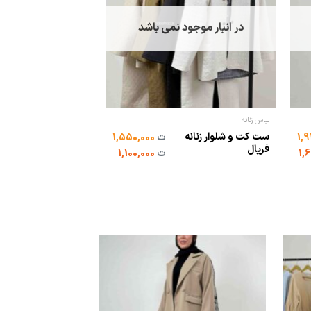
در انبار موجود نمی باشد
لباس زنانه
لباس زنانه
ست کت و شلوار زنانه
کت تک قهوه ای زنانه
ت
1,550,000
فریال
الیکا
ت
1,100,000
حراج!