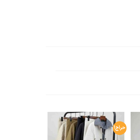
حراج!