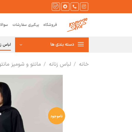
Ski
t
conten
فروشگاه
پیگیری سفارشات
سوالا
دسته بندی ها
لباس زن
خانه
/
لباس زنانه
/
مانتو و شومیز مانت
ناموجود