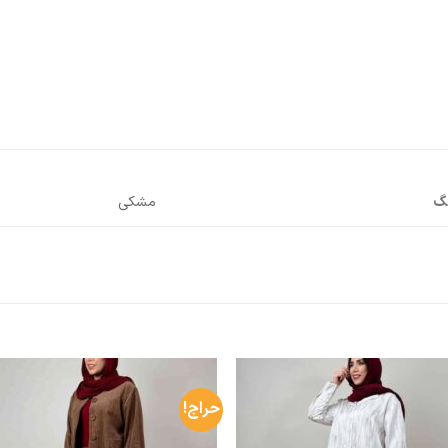
نگ
مشکی
حراج!