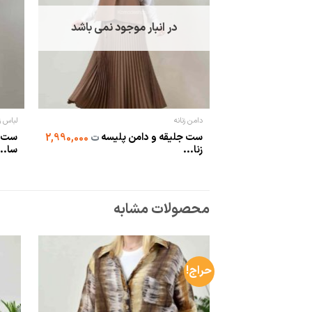
در انبار موجود نمی باشد
دامن زنانه
لباس زن
ست جلیقه و دامن پلیسه
ست ش
ت
2,990,000
زنا...
سا...
محصولات مشابه
حراج!