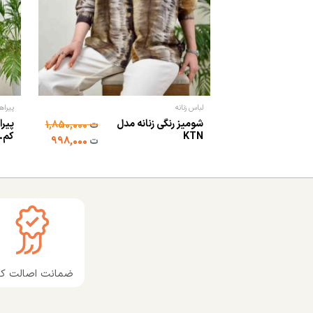
لباس زنانه
پیراه
شومیز رنگی زنانه مدل
پیرا
ت
1,850,000
KTN
کم..
ت
998,000
ضمانت اصالت کال