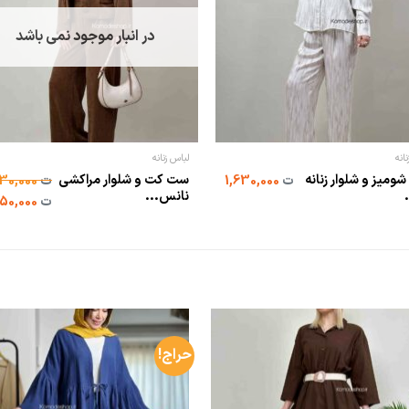
در انبار موجود نمی باشد
انه
لباس زنانه
ومیز و شلوار زنانه
ست کت و شلوار مراکشی
ت
1,630,000
ت
1,930,000
نانس...
ت
1,650,000
حراج!