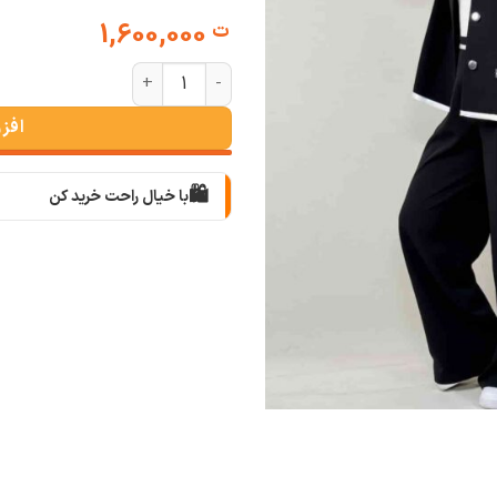
1,600,000
ت
کت و شلوار لالیک عدد
افز
🛍️
با خیال راحت خرید کن
📦
با دقت بسته‌بندی می‌کنیم
🚚
سریع به دستت می‌رسه
🧡
بعد از خرید هم کنارتیم