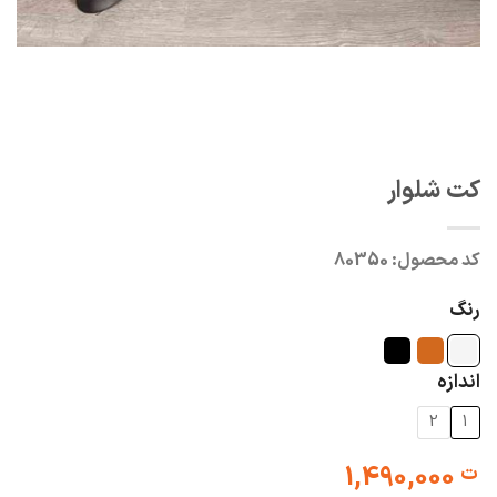
کت شلوار
کد محصول:
80350
رنگ
اندازه
2
1
1,490,000
ت