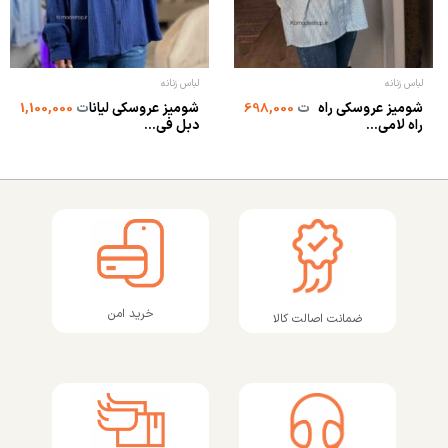
لباس زنانه
لباس زنانه
شومیز عروسکی راه
شومیز عروسکی لیانا
ت
698,000
ت
1,100,000
راه لامی...
دبل فی...
خرید امن
ضمانت اصالت کالا