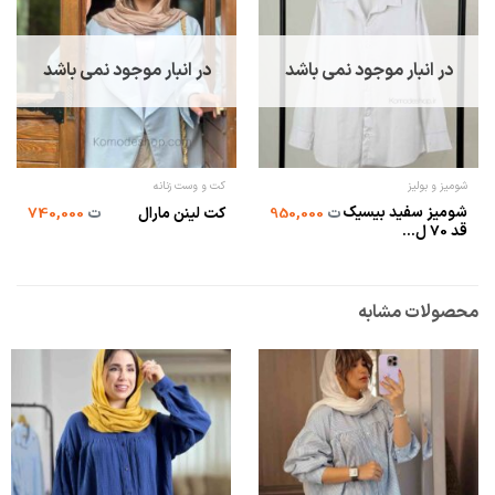
در انبار موجود نمی باشد
در انبار موجود نمی باشد
شومیز و بولیز
کت و وست زنانه
شومیز سفید بیسیک
ت
950,000
کت لینن مارال
ت
740,000
قد 70 ل...
محصولات مشابه