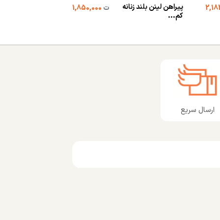
پیراهن لینن بلند زنانه
شومیز عروسکی راه
ت
1,850,000
کم...
لامی...
ارسال سریع