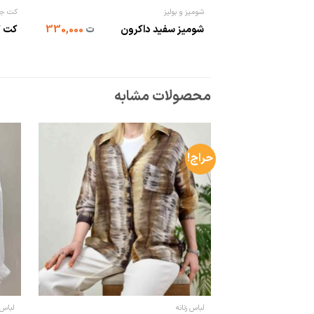
شومیز و بولیز
کت جی
شومیز سفید داکرون
ت
330,000
کت ک
محصولات مشابه
حراج!
لباس زنانه
لباس 