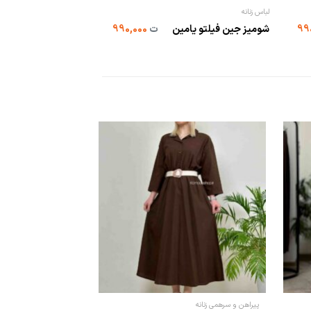
لباس زنانه
شومیز و بولیز
شومیز جین فیلتو یامین
ت
990,000
ل...
پیراهن و سرهمی زنانه
لباس زنانه