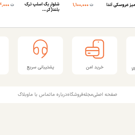
شلوار بگ اسلپ ترک
یز عروسکی آندا
ت
1,100,000
ت
2,184,000
بلند(کر...
پشتیبانی سریع
خرید امن
ا
صفحه اصلی
مجله
فروشگاه
درباره ما
تماس با ما
وبلاگ