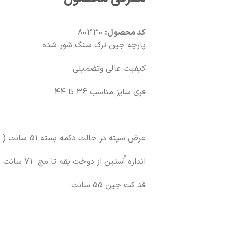
کد محصول:
80330
پارچه جین ترک سنگ شور شده
کیفیت عالی وتضمینی
فری سایز مناسب 36 تا 44
عرض سینه در حالت دکمه بسته 51 سانت ( در حالت دکمه باز 6 سانته به عرض سینه اضافه میشود )
اندازه آُستین از دوخت یقه تا مچ 71 سانت
قد کت جین 55 سانت