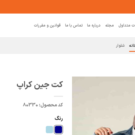
ت متداول
مجله
درباره ما
تماس با ما
قوانین و مقررات
انه
شلوار
کت جین کراپ
کد محصول:
80330
رنگ