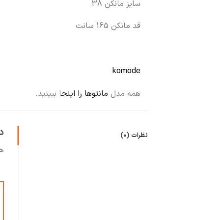
سایز مانکن 38
قد مانکن 165 سانت
komode
همه مدل
مانتوها را اینج
ا ببینید.
د
نظرات (0)
ه