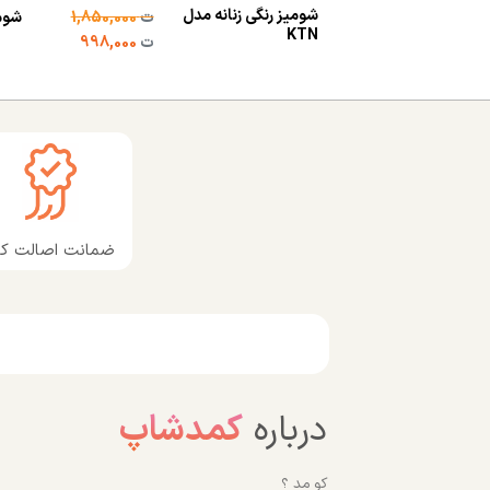
شومیز رنگی زنانه مدل
ت
1,850,000
شوم
KTN
ت
998,000
ضمانت اصالت کال
درباره
کمدشاپ
کو مد ؟