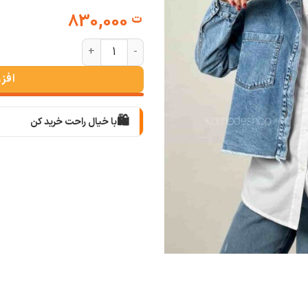
830,000
ت
کت جین کراپ عدد
افز
🛍️
با خیال راحت خرید کن
📦
با دقت بسته‌بندی می‌کنیم
🚚
سریع به دستت می‌رسه
🧡
بعد از خرید هم کنارتیم