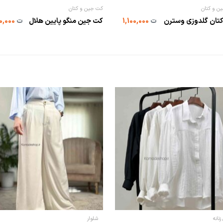
ن و کتان
کت جین و کتان
تان گلدوزی وسترن
ت
1,100,000
کت جین منگو پایین هلال
ت
990,000
زنانه
شلوار