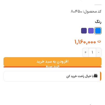
کد محصول:
80450
رنگ
1,160,000
ت
کت جین پایین ریش ایلماز عدد
افزودن به سبد خرید
🛍️
با خیال راحت خرید کن
📦
با دقت بسته‌بندی می‌کنیم
🚚
سریع به دستت می‌رسه