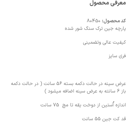
معرفی محصول
🧡
بعد از خرید هم کنارتیم
کد محصول:
80450
پارچه جین ترک سنگ شور شده
کیفیت عالی وتضمینی
فری سایز
عرض سینه در حالت دکمه بسته 56 سانت ( در حالت دکمه
باز 6 سانته به عرض سینه اضافه میشود )
اندازه آُستین از دوخت یقه تا مچ 75 سانت
قد کت جین 55 سانت