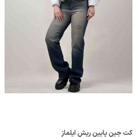
کت جین پایین ریش ایلماز