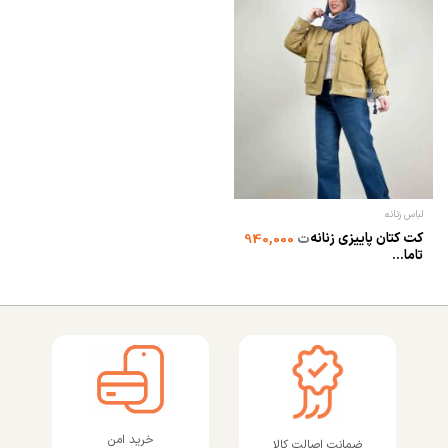
لباس زنانه
کت کتان پاییزی زنانه
ت
940,000
تاما...
خرید امن
ضمانت اصالت کالا