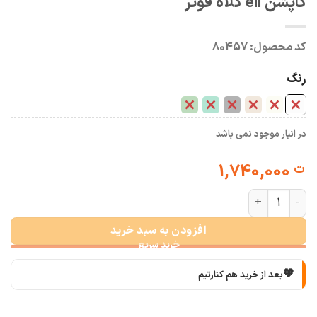
کاپشن eli کلاه فوتر
کد محصول:
80457
رنگ
در انبار موجود نمی باشد
1,740,000
ت
کاپشن eli کلاه فوتر عدد
افزودن به سبد خرید
🧡
بعد از خرید هم کنارتیم
🛍️
با خیال راحت خرید کن