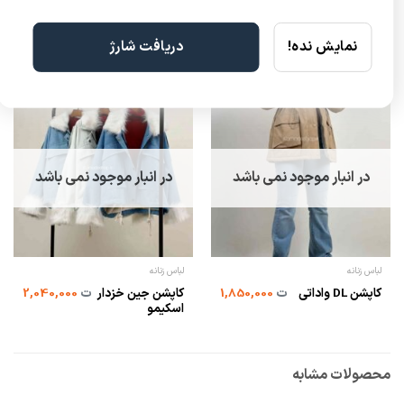
نمایش نده!
دریافت شارژ
در انبار موجود نمی باشد
در انبار موجود نمی باشد
لباس زنانه
لباس زنانه
کاپشن جین خزدار
کاپشن DL واداتی
ت
1,850,000
ت
2,040,000
اسکیمو
محصولات مشابه