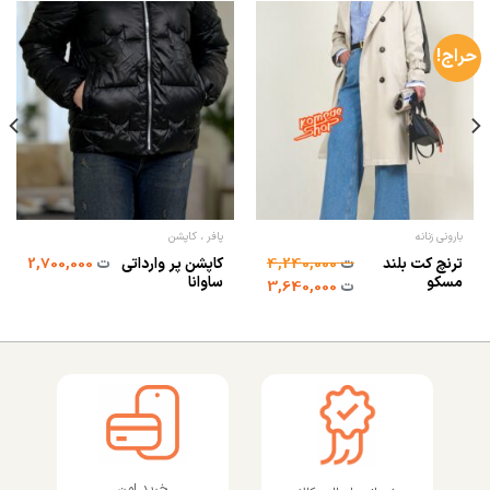
حراج!
بارونی زنانه
پافر ، کاپشن
ترنچ کت بلند
کاپشن پر وارداتی
ت
4,240,000
ت
2,700,000
مسکو
ساوانا
ت
3,640,000
خرید امن