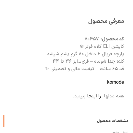
📦
با دقت بسته‌بندی می‌کنیم
معرفی محصول
🚚
سریع به دستت می‌رسه
کد محصول:
80457
کاپشن ELI کلاه فوتر ❄️
پارچه فریال + داخل ۸۰ گرم پشم شیشه
کلاه جدا شونده – فری‌سایز ۳۶ تا ۴۴
قد ۶۵ سانت – کیفیت عالی و تضمینی ✨
komode
همه مدلها
را اینج
ا ببینید.
مشخصات محصول