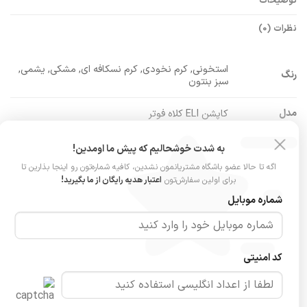
توضیحات
نظرات (0)
استخونی, کرم نخودی, کرم نسکافه ای, مشکی, یشمی,
رنگ
سبز بنتون
مدل
کاپشن ELI کلاه فوتر
جنس
پارچه فریال
به شدت خوشحالیم که پیش ما اومدین!
اگه تا حالا عضو باشگاه مشتریانمون نشدین، کافیه شماره‌تون رو اینجا بذارین تا
داخل کاپشن
۸۰ گرم پشم شیشه
برای اولین سفارش‌تون
اعتبار هدیه رایگان از ما بگیرید!
شماره موبایل
کلاه
جدا شونده
فری‌سایز (مناسب ۳۶ تا ۴۴)
عرض سینه (زیپ بسته): ۵۶ سانت (زیپ باز +۶ سانت)
سایزبندی و
کد امنیتی
اندازه
اندازه آستین (از دوخت یقه تا مچ): ۶۷ سانت
قد کاپشن: ۶۵ سانت