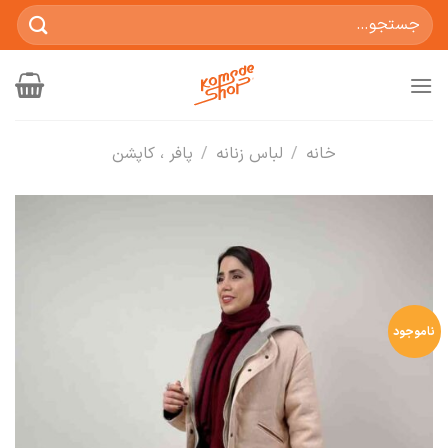
Ski
جستجو
t
برای:
conten
خانه
/
لباس زنانه
/
پافر ، کاپشن
ناموجود