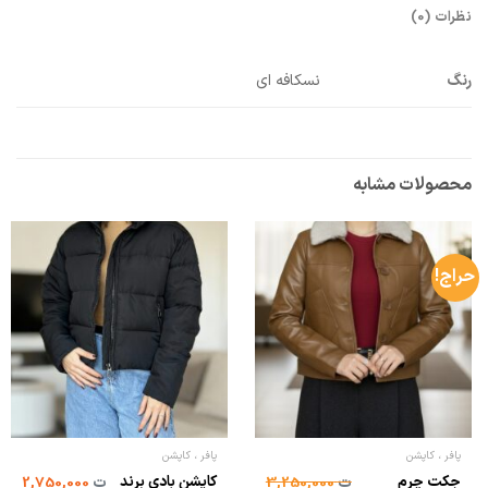
نظرات (0)
رنگ
نسکافه ای
محصولات مشابه
حراج!
پافر ، کاپشن
پافر ، کاپشن
جکت چرم
کاپشن بادی برند
ت
3,250,000
ت
2,750,000