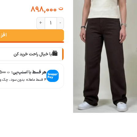
898,000
ت
پلوشرت زیپی زنانه عدد
افز
🛍️
با خیال راحت خرید کن
📦
با دقت بسته‌بندی می‌کنیم
هر قسط با اسنپ‌پی:
224,500
ت
🚚
۴ قسط ماهانه. بدون سود، چک و ضامن.
سریع به دستت می‌رسه
🧡
بعد از خرید هم کنارتیم