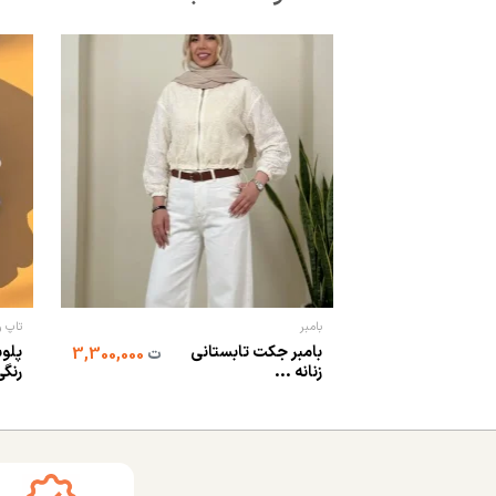
بامبر
تاپ و
بامبر جکت تابستانی
پلوش
ت
3,300,000
زنانه ...
رنگی