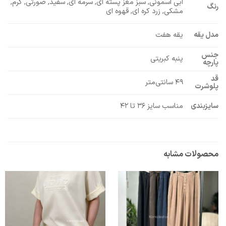
آبی آسمونی, سبز مغز پسته ای, سرمه ای, سفید, صورتی, کرم,
رنگ
مشکی, زرد کره ای, قهوه ای
مدل یقه
یقه هفت
جنس
پنبه کبریتی
پارچه
قد
۴۹ سانتی‌متر
پلوشرت
سایزبندی
مناسب سایز ۳۶ تا ۴۲
محصولات مشابه