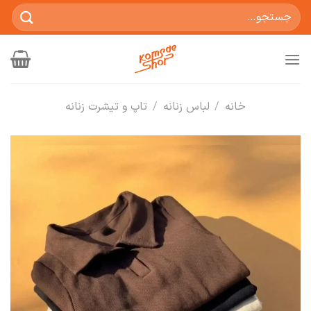
Ski
جستجو
t
برای:
conten
خانه
/
لباس زنانه
/
تاپ و تیشرت زنانه