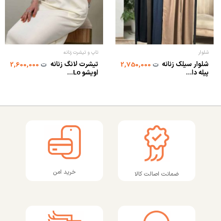
شلوار
تاپ و تیشرت زنانه
شلوار سیلک زنانه
تیشرت لانگ زنانه
ت
2,750,000
ت
2,600,000
پیله‌ دا...
اویشو Lo...
خرید امن
ضمانت اصالت کالا