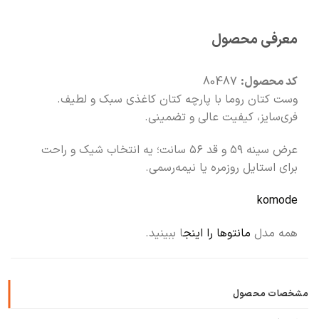
🧡
بعد از خرید هم کنارتیم
معرفی محصول
🛍️
با خیال راحت خرید کن
کد محصول:
80487
وست کتان روما با پارچه کتان کاغذی سبک و لطیف.
فری‌سایز، کیفیت عالی و تضمینی.
عرض سینه ۵۹ و قد ۵۶ سانت؛ یه انتخاب شیک و راحت
برای استایل روزمره یا نیمه‌رسمی.
komode
همه مدل
مانتوها را اینج
ا ببینید.
مشخصات محصول