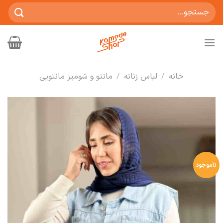
Ski
جستجو
t
برای:
conten
خانه
/
لباس زنانه
/
مانتو و شومیز مانتویی
ناموجود