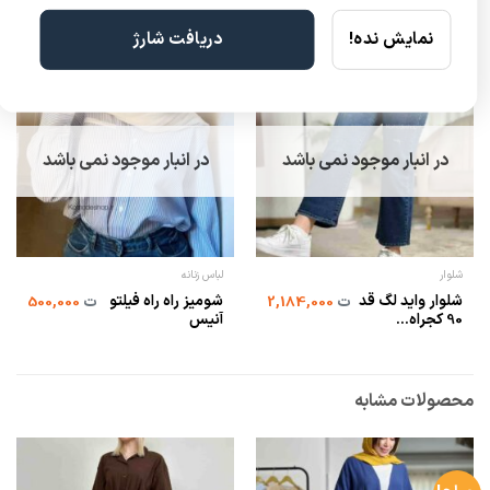
نمایش نده!
دریافت شارژ
در انبار موجود نمی باشد
در انبار موجود نمی باشد
شلوار
لباس زنانه
شلوار واید لگ قد
شومیز راه راه فیلتو
ت
2,184,000
ت
500,000
90 کجراه...
آنیس
محصولات مشابه