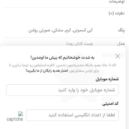
توضیحات
نظرات (0)
رنگ
آبی آسمونی, کرم, مشکی, صورتی روشن
مدل
وست کتان روما
جنس
پارچه کتان کاغذی
به شدت خوشحالیم که پیش ما اومدین!
اگه تا حالا عضو باشگاه مشتریانمون نشدین، کافیه شماره‌تون رو اینجا بذارین تا
ویژگی پارچه
لطیف و سبک
برای اولین سفارش‌تون
اعتبار هدیه رایگان از ما بگیرید!
شماره موبایل
سایزبندی
فری‌سایز (مناسب ۳۶ تا ۴۴)
عرض سینه (دکمه بسته): ۵۹ سانت
ابعاد
قد: ۵۶ سانت
کد امنیتی