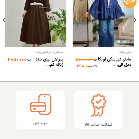
حراج!
لباس زنانه
پیراهن و سرهمی زنانه
مانتو عروسکی لوتکا
پیراهن لینن بلند
ت
1,100,000
ت
1,850,000
دبل فی...
زنانه کم...
ت
698,000
خرید امن
ضمانت اصالت کالا