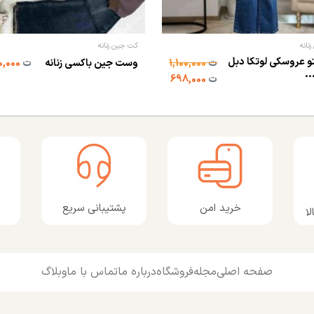
زنانه
کت جین زنانه
و عروسکی لوتکا دبل
ت
1,100,000
وست جین باکسی زنانه
ت
1,890,000
.
ت
698,000
پشتیبانی سریع
خرید امن
ا
صفحه اصلی
مجله
فروشگاه
درباره ما
تماس با ما
وبلاگ