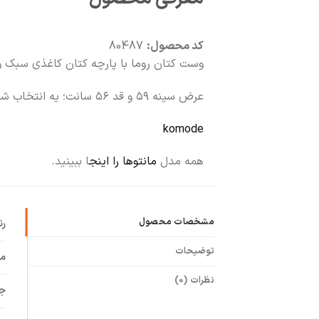
کد محصول:
80487
وست کتان روما با پارچه کتان کاغذی سبک و
عرض سینه ۵۹ و قد ۵۶ سانت؛ یه انتخاب شیک و راحت برای استایل روزمره یا نیمه‌رسمی.
komode
همه مدل
مانتوها را اینج
ا ببینید.
مشخصات محصول
ر
توضیحات
م
نظرات (0)
ج