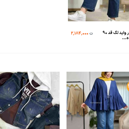
شلوار واید لگ قد 90
ت
2,184,000
...