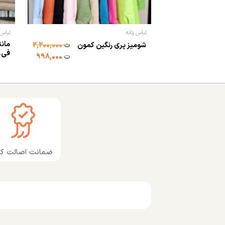
لباس زنانه
لباس 
مانت
شومیز پری رنگین کمون
ت
2,200,000
فی..
ت
998,000
ضمانت اصالت کال