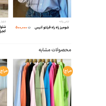
لباس زنانه
شلوار
شومیز راه راه فیلتو آنیس
ت
500,000
کجراه
محصولات مشابه
حراج!
حراج!