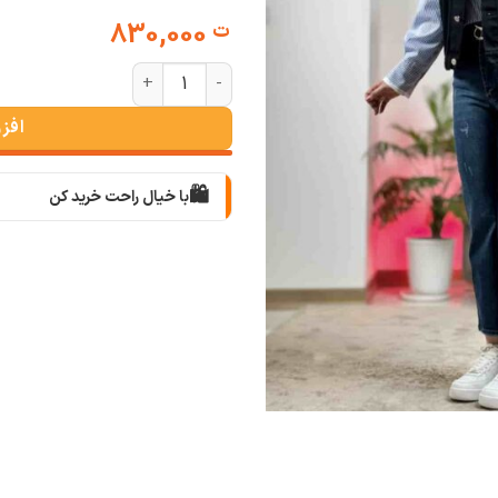
830,000
ت
وست کتان روما عدد
افز
🛍️
با خیال راحت خرید کن
📦
با دقت بسته‌بندی می‌کنیم
🚚
سریع به دستت می‌رسه
🧡
بعد از خرید هم کنارتیم