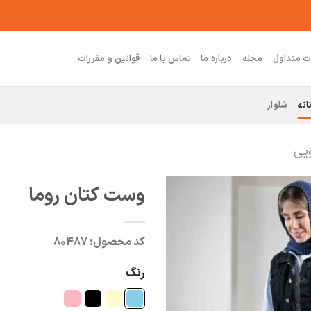
ت متداول
مجله
درباره ما
تماس با ما
قوانین و مقررات
انه
شلوار
ویی
وست کتان روما
کد محصول:
80487
رنگ