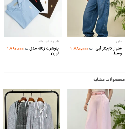
شلوار
تاپ و تیشرت زنانه
شلوار کارپنتر آبی
پلوشرت زنانه مدل
ت
2,780,000
ت
1,790,000
وسط
لورن
محصولات مشابه