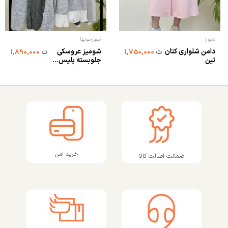
شلوار
چهارخونها
دامن شلواری کتان
شومیز عروسکی
ت
1,750,000
ت
1,890,000
تین
جلوبسته پلیس...
خرید امن
ضمانت اصالت کالا