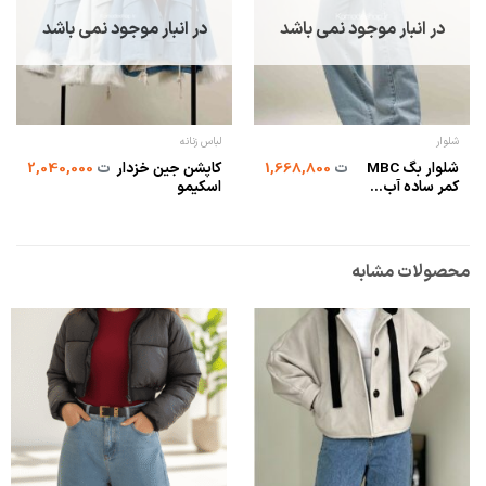
در انبار موجود نمی باشد
در انبار موجود نمی باشد
شلوار
لباس زنانه
شلوار بگ MBC
کاپشن جین خزدار
ت
1,668,800
ت
2,040,000
کمر ساده آب...
اسکیمو
محصولات مشابه