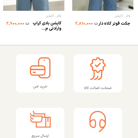
پافر ، کاپشن
پافر ، کاپشن
کاپشن بادی کراپ
جکت فوتر کلاه دار
ت
2,810,000
ت
2,900,000
وارادتی م...
خرید امن
ضمانت اصالت کالا
ارسال سریع