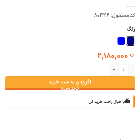
کد محصول:
80446
رنگ
2,180,000
ت
وست جین زارا تدی عدد
افزودن به سبد خرید
🛍️
با خیال راحت خرید کن
📦
با دقت بسته‌بندی می‌کنیم
🚚
سریع به دستت می‌رسه