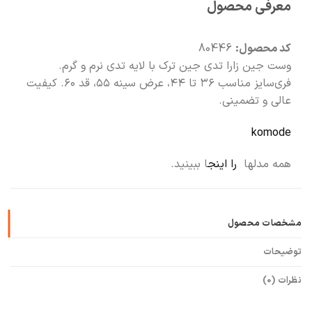
معرفی محصول
🧡
بعد از خرید هم کنارتیم
کد محصول:
80446
وست جین زارا تدی جین ترک با لایه تدی نرم و گرم.
فری‌سایز مناسب ۳۶ تا ۴۴، عرض سینه ۵۵، قد ۶۰. کیفیت
عالی و تضمینی.
komode
همه مدلها
را اینج
ا ببینید.
مشخصات محصول
توضیحات
نظرات (0)