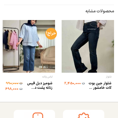
محصولات مشابه
حراج!
شلوار
لباس زنانه
شلوار جین بوت
شومیز دبل فیس
ت
2,450,000
ت
990,000
کات خامشور ...
زنانه پشت د...
ت
698,000