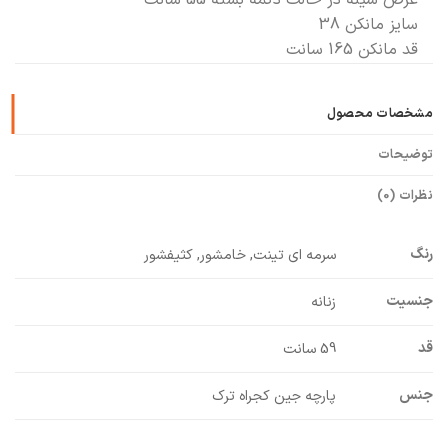
عرض سینه در حالت دکمه بسته 55 سانت
سایز مانکن 38
قد مانکن 165 سانت
مشخصات محصول
توضیحات
نظرات (0)
رنگ
سرمه ای تینت, خامشور, کثیفشور
جنسیت
زنانه
قد
59 سانت
جنس
پارچه جین کجراه ترک