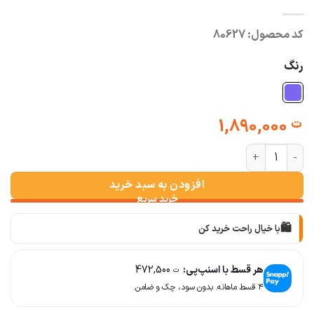
کد محصول:
80627
رنگ
1,890,000
ت
وست جین باکسی زنانه عدد
افزودن به سبد خرید
🛍️
با خیال راحت خرید کن
📦
با دقت بسته‌بندی می‌کنیم
هر قسط با اسنپ‌پی:
472,500
ت
۴ قسط ماهانه. بدون سود، چک و ضامن.
🚚
سریع به دستت می‌رسه