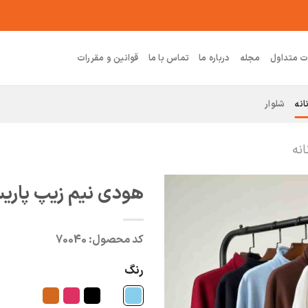
ت متداول
مجله
درباره ما
تماس با ما
قوانین و مقررات
انه
شلوار
نه
هودی نیم زیپ پار
کد محصول:
70040
رنگ