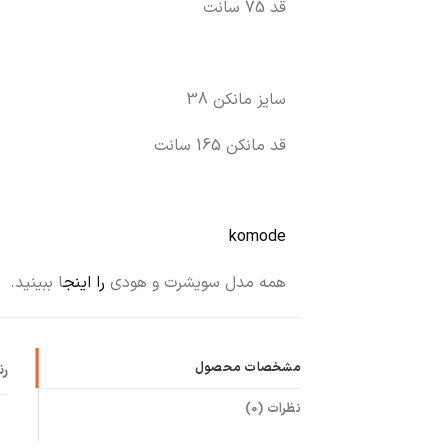
قد 75 سانت
سایز مانکن 38
قد مانکن 165 سانت
komode
همه مدل سویشرت و هودی
را اینج
ا ببینید.
مشخصات محصول
ر
نظرات (0)