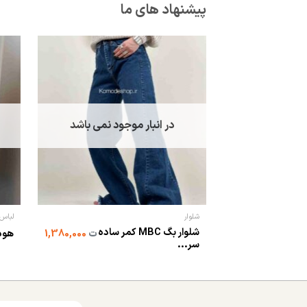
پیشنهاد های ما
در انبار موجود نمی باشد
شلوار
لباس 
شلوار بگ MBC کمر ساده
ت
1,380,000
هود
سر...