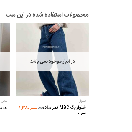
در انبار موجود نمی باشد
شلوار
لباس زن
شلوار بگ MBC کمر ساده
ت
1,380,000
هودی
سر...