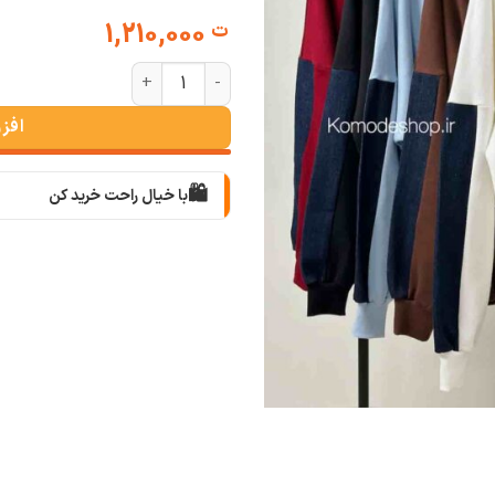
1,210,000
ت
هودی نیم زیپ پاریس عدد
افز
🛍️
با خیال راحت خرید کن
📦
با دقت بسته‌بندی می‌کنیم
🚚
سریع به دستت می‌رسه
🧡
بعد از خرید هم کنارتیم