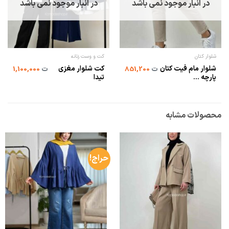
در انبار موجود نمی باشد
در انبار موجود نمی باشد
شلوار کتان
کت و وست زنانه
شلوار مام فیت کتان
کت شلوار مغزی
ت
851,200
ت
1,100,000
پارچه ...
تیدا
محصولات مشابه
حراج!