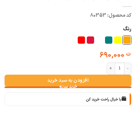
کد محصول:
80353
رنگ
690,000
ت
مانتو کتی لینن کوک دوزی خاتون عدد
افزودن به سبد خرید
🛍️
با خیال راحت خرید کن
📦
با دقت بسته‌بندی می‌کنیم
🚚
سریع به دستت می‌رسه