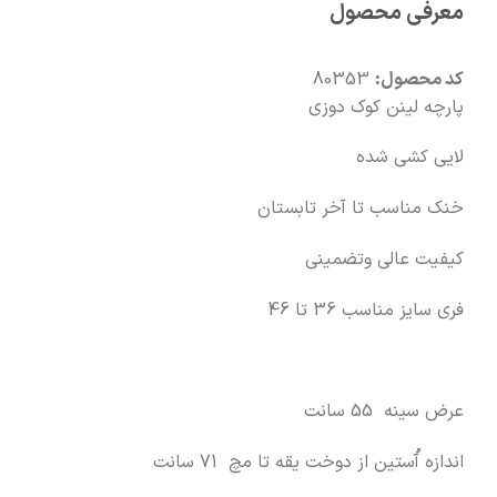
معرفی محصول
🧡
بعد از خرید هم کنارتیم
کد محصول:
80353
پارچه لینن کوک دوزی
لایی کشی شده
خنک مناسب تا آخر تابستان
کیفیت عالی وتضمینی
فری سایز مناسب 36 تا 46
عرض سینه 55 سانت
اندازه آُستین از دوخت یقه تا مچ 71 سانت