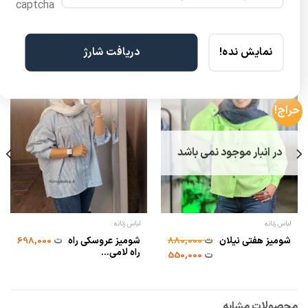
نمایش نده!
دریافت شارژ
حراج!
در انبار موجود نمی باشد
لباس زنانه
لباس زنانه
شومیز عروسکی راه
شومیز هفتی نیلان
ت
880,000
ت
698,000
راه لامی...
ت
550,000
محصولات مشابه