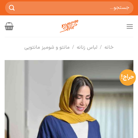
Ski
جستجو
t
برای:
conten
خانه
/
لباس زنانه
/
مانتو و شومیز مانتویی
حراج!