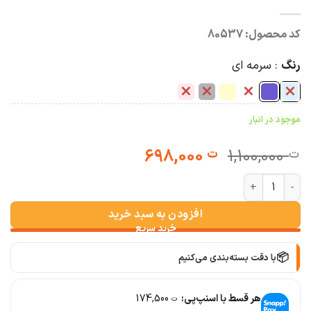
کد محصول:
80537
رنگ
سرمه ای
موجود در انبار
قیمت
قیمت
698,000
1,100,000
ت
ت
اصلی:
فعلی:
مانتو عروسکی لوتکا دبل فیس عدد
ت 1,100,000
ت 698,000.
بود.
افزودن به سبد خرید
🚚
سریع به دستت می‌رسه
🧡
بعد از خرید هم کنارتیم
هر قسط با اسنپ‌پی:
174,500
ت