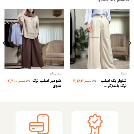
شلوار
لباس زنانه
شلوار بگ اسلپ
شومیز اسلپ ترک
ت
2,184,000
ت
2,200,000
ترک بلند(کر...
ماوی