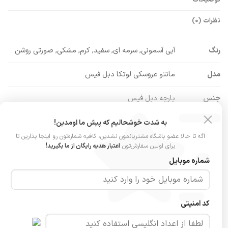
نظرات (0)
رنگ
آبی آسمونی, سرمه ای, سفید, کرم, مشکی, صورتی روشن
مدل
مانتو عروسکی لوتکا دبل فیس
جنس
پارچه دبل فیس
ویژگی پارچه
به شدت خوشحالیم که پیش ما اومدین!
لطیف و خنک
اگه تا حالا عضو باشگاه مشتریانمون نشدین، کافیه شماره‌تون رو اینجا بذارین تا
ویژگی خاص
برای اولین سفارش‌تون
اعتبار هدیه رایگان از ما بگیرید!
بدون آبرفت، بدون دون‌دون شدن
شماره موبایل
سایزبندی
فری‌سایز (مناسب ۳۶ تا ۴۴)
عرض سینه: ۵۸ سانت
کد امنیتی
قد: ۶۸ سانت
ابعاد
قد آستین (از یقه): ۶۵ سانت