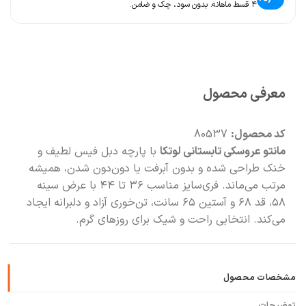
۴ قسط ماهانه. بدون سود، چک و ضامن.
🛍️
با خیال راحت خرید کن
📦
با دقت بسته‌بندی می‌کنیم
معرفی محصول
کد محصول:
80537
مانتو عروسکی تابستانی لوتکا
با پارچه دبل فیس لطیف و
خنک طراحی شده و بدون آبرفت یا دون‌دون شدن، همیشه
مرتب می‌ماند. فری‌سایز مناسب ۳۶ تا ۴۴ با عرض سینه
۵۸، قد ۶۸ و آستین ۶۵ سانت، تن‌خوری آزاد و دلبرانه ایجاد
می‌کند. انتخابی راحت و شیک برای روزهای گرم.
مشخصات محصول
توضیحات