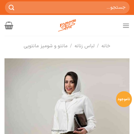
Ski
جستجو
t
برای:
conten
خانه
/
لباس زنانه
/
مانتو و شومیز مانتویی
ناموجود