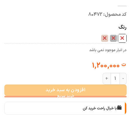
کد محصول:
80472
رنگ
در انبار موجود نمی باشد
1,200,000
ت
شومیز یقه انگلیسی مونالیزا عدد
افزودن به سبد خرید
🛍️
با خیال راحت خرید کن
📦
با دقت بسته‌بندی می‌کنیم