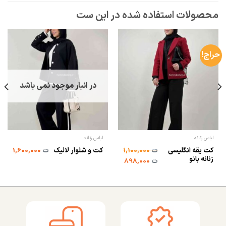
حراج!
در انبار موجود نمی باشد
لباس زنانه
لباس زنانه
کت یقه انگلیسی
ت
1,100,000
کت و شلوار لالیک
ت
1,600,000
زنانه بانو
ت
898,000