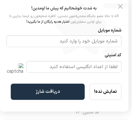
به شدت خوشحالیم که پیش ما اومدین!
نظرات (0)
اگه تا حالا عضو باشگاه مشتریانمون نشدین، کافیه شماره‌تون رو اینجا بذارین تا
برای اولین سفارش‌تون
اعتبار هدیه رایگان از ما بگیرید!
رنگ
سفید, مشکی, موکا
شماره موبایل
مدل
شومیز یقه انگلیسی مونالیزا
جنس
پارچه کرپ مازراتی
کد امنیتی
جزئیات
یقه انگلیسی، باز و بسته شدن با دکمه
سایزبندی
فری‌سایز (مناسب ۳۶ تا ۴۶)
نمایش نده!
دریافت شارژ
عرض سینه: ۵۳ (دور ۱۰۶)
قد جلو: ۵۰
ابعاد
قد پشت: ۵۸
قد آستین: ۷۳