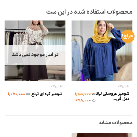
حراج!
در انبار موجود نمی باشد
لباس زنانه
لباس زنانه
شومیز عروسکی لیانا
ت
1,100,000
شومیز گره ای ترنج
ت
1,050,000
دبل فی...
ت
698,000
محصولات مشابه