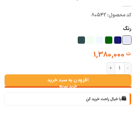
کد محصول:
80542
رنگ
1,380,000
ت
شومیز گره ای لیلیوم عدد
افزودن به سبد خرید
🛍️
با خیال راحت خرید کن
📦
با دقت بسته‌بندی می‌کنیم
🚚
سریع به دستت می‌رسه