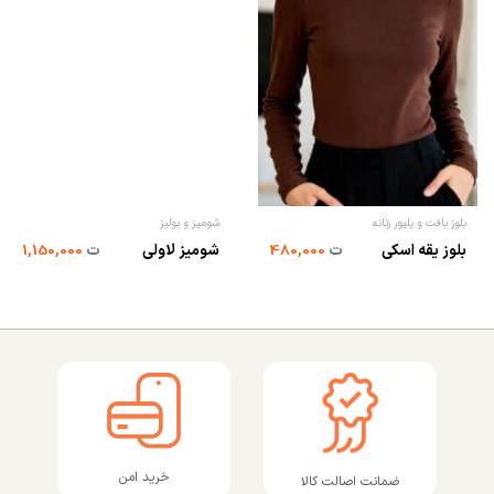
بلوز بافت و پلیور زنانه
شومیز و بولیز
بلوز یقه اسکی
ت
480,000
شومیز لاولی
ت
1,150,000
خرید امن
ضمانت اصالت کالا