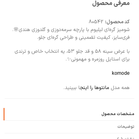
معرفی محصول
🧡
بعد از خرید هم کنارتیم
کد محصول:
80542
شومیز گره‌ای لیلیوم با پارچه سرمه‌دوزی و گلدوزی هندی🌸.
فری‌سایز، کیفیت تضمینی و طراحی گره‌ای جلو.
با عرض سینه ۵۸ و قد جلو ۵۳، یه انتخاب خاص و ترندی
برای استایل روزمره و مهمونی✨.
komode
همه مدل
مانتوها را اینج
ا ببینید.
مشخصات محصول
توضیحات