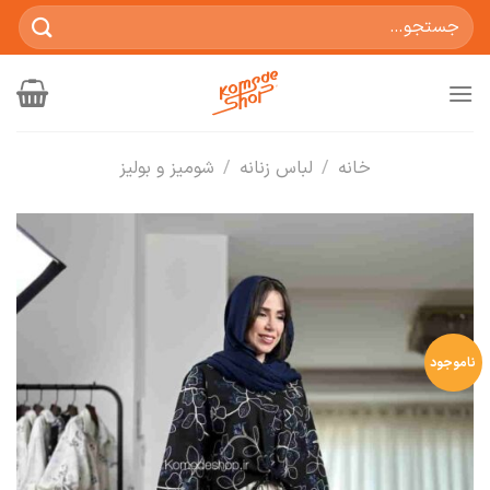
Ski
جستجو
t
برای:
conten
خانه
/
لباس زنانه
/
شومیز و بولیز
ناموجود