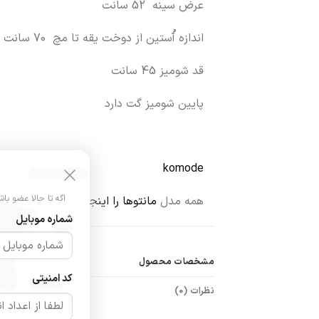
عرض سینه 52 سانت
اندازه آُستین از دوخت یقه تا مچ 70 سانت
قد شومیز 45 سانت
پایین شومیز گت دارد
komode
اگه تا حالا عضو باش
همه مدل
مانتوها را اینج
ا ببینید.
شماره موبایل
مشخصات محصول
ر
کد امنیتی
نظرات (0)