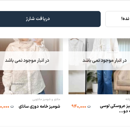
ده!
دریافت شارژ
در انبار موجود نمی باشد
در انبار موجود نمی باشد
انه
مانتو و شومیز مانتویی
ز عروسكی لوسی
ت
940,000
شومیز خامه دوزی سانای
ت
830,000
 دو...