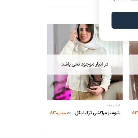
در انبار موجود نمی باشد
لباس زنانه
شومیز مراکشی ترک ایگل
ت
830,000