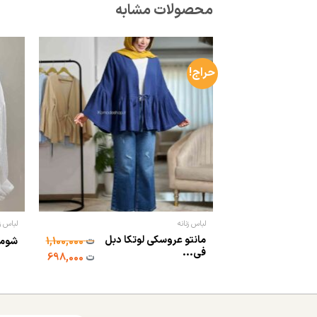
محصولات مشابه
حراج!
لباس زنانه
لباس زن
مانتو عروسکی لوتکا دبل
ت
1,100,000
شومی
فی...
ت
698,000