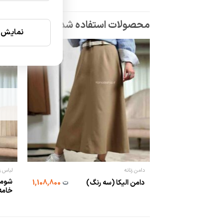
نمایش ن
دامن زنانه
لباس زن
شومی
دامن الیکا (سه رنگ)
ت
1,108,800
خامه