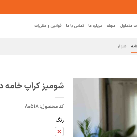
ت متداول
مجله
درباره ما
تماس با ما
قوانین و مقررات
انه
شلوار
شومیز کراپ خامه دو
کد محصول:
80518
رنگ