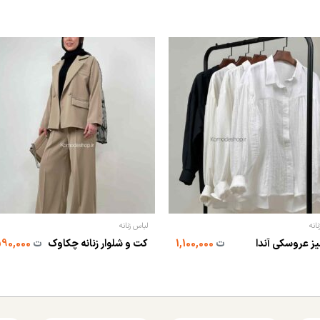
انه
لباس زنانه
ز عروسکی آندا
ت
1,100,000
کت و شلوار زنانه چکاوک
ت
2,590,000