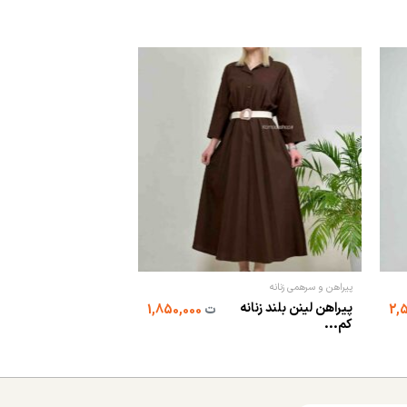
پیراهن و سرهمی زنانه
شلوار
پیراهن لینن بلند زنانه
شلوار بگ اسلپ ترک
ت
1,850,000
کم...
بلند(کر...