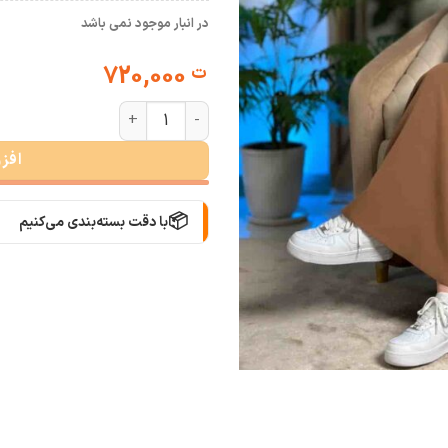
در انبار موجود نمی باشد
720,000
ت
شومیز کراپ خامه دوزی ربکا عدد
افز
📦
با دقت بسته‌بندی می‌کنیم
🚚
سریع به دستت می‌رسه
🧡
بعد از خرید هم کنارتیم
🛍️
با خیال راحت خرید کن