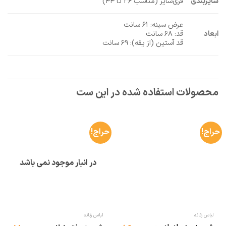
سایزبندی
فری‌سایز (مناسب ۳۶ تا ۴۴)
عرض سینه: ۶۱ سانت
ابعاد
قد: ۶۸ سانت
قد آستین (از یقه): ۶۹ سانت
حراج!
حراج!
در انبار موجود نمی باشد
لباس زنانه
لباس زنانه