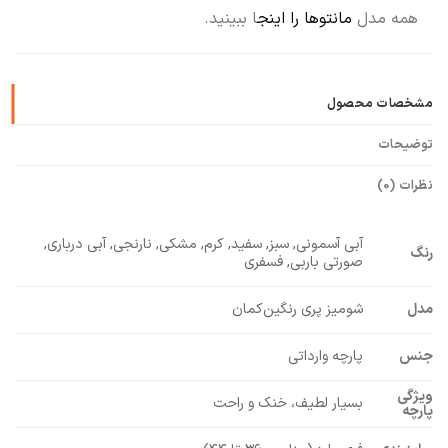
همه مدل
مانتوها را اینج
ا ببینید.
مشخصات محصول
توضیحات
نظرات (0)
آبی آسمونی, سبز, سفید, کرم, مشکی, نارنجی, آبی درباری,
رنگ
صورتی باربی, فسفری
مدل
شومیز پری رنگین‌کمان
جنس
پارچه وارداتی
ویژگی
بسیار لطیف، خنک و راحت
پارچه