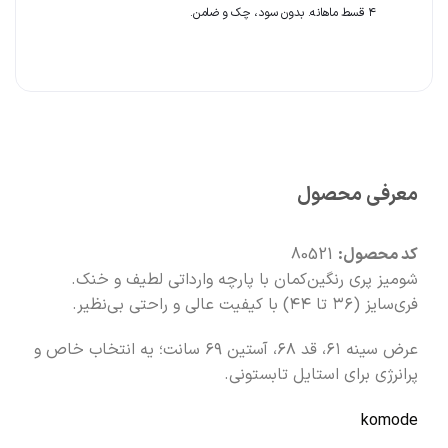
🧡
بعد از خرید هم کنارتیم
۴ قسط ماهانه. بدون سود، چک و ضامن.
معرفی محصول
کد محصول:
80521
شومیز پری رنگین‌کمان با پارچه وارداتی لطیف و خنک.
فری‌سایز (۳۶ تا ۴۴) با کیفیت عالی و راحتی بی‌نظیر.
عرض سینه ۶۱، قد ۶۸، آستین ۶۹ سانت؛ یه انتخاب خاص و
پرانرژی برای استایل تابستونی.
komode