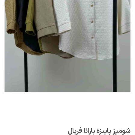
شومیز پاییزه بارانا فریال