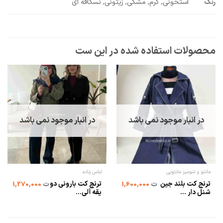
رنگ
استخونی, کرم, مشکی, زیتونی, نسکافه ای
در انبار موجود نمی باشد
در انبار موجود نمی باشد
مانتو و شومیز مانتویی
لباس زنانه
ترنج کت بلند جین
ترنچ کت بارونی دو
ت
1,600,000
ت
1,270,000
شنل دار ...
یقه آلی...