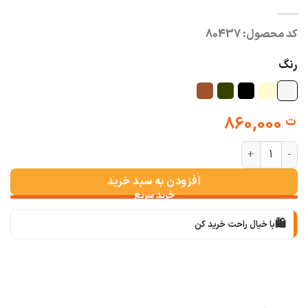
کد محصول:
80437
رنگ
860,000
ت
شومیز پاییزه بارانا فریال عدد
افزودن به سبد خرید
🛍️
با خیال راحت خرید کن
📦
با دقت بسته‌بندی می‌کنیم
🚚
سریع به دستت می‌رسه