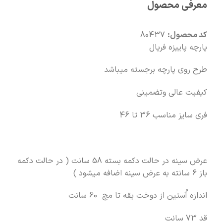
معرفی محصول
🧡
بعد از خرید هم کنارتیم
کد محصول:
80437
پارچه پاییزه فریال
طرح روی پارچه برجسته میباشد
کیفیت عالی وتضمینی
فری سایز مناسب 36 تا 46
عرض سینه در حالت دکمه بسته 58 سانت ( در حالت دکمه
باز 6 سانته به عرض سینه اضافه میشود )
اندازه آُستین از دوخت یقه تا مچ 60 سانت
قد 73 سانت