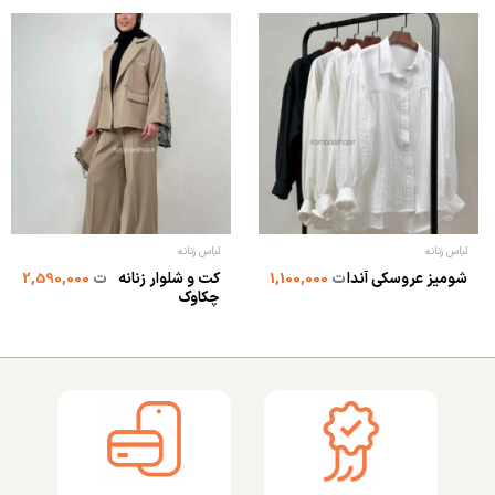
لباس زنانه
لباس زنانه
کت و شلوار زنانه
شومیز عروسکی آندا
ت
1,100,000
ت
2,590,000
چکاوک