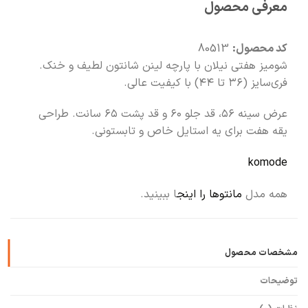
معرفی محصول
🧡
بعد از خرید هم کنارتیم
کد محصول:
80513
شومیز هفتی نیلان با پارچه لینن شانتون لطیف و خنک.
فری‌سایز (۳۶ تا ۴۴) با کیفیت عالی.
عرض سینه ۵۶، قد جلو ۶۰ و قد پشت ۶۵ سانت. طراحی
یقه هفت برای یه استایل خاص و تابستونی.
komode
همه مدل
مانتوها را اینج
ا ببینید.
مشخصات محصول
توضیحات