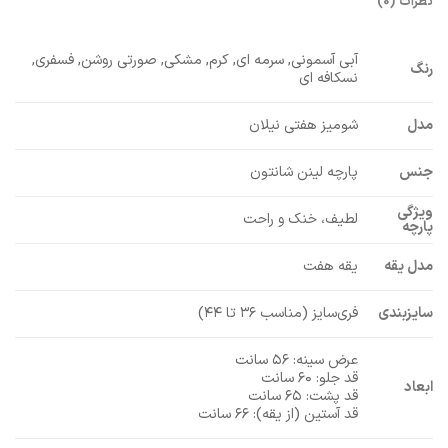
نظرات (0)
آبی آسمونی, سرمه ای, کرم, مشکی, صورتی روشن, فسفری,
رنگ
نسکافه ای
مدل
شومیز هفتی نیلان
جنس
پارچه لینن شانتون
ویژگی
لطیف، خنک و راحت
پارچه
مدل یقه
یقه هفت
سایزبندی
فری‌سایز (مناسب ۳۶ تا ۴۴)
عرض سینه: ۵۶ سانت
قد جلو: ۶۰ سانت
ابعاد
قد پشت: ۶۵ سانت
قد آستین (از یقه): ۶۶ سانت