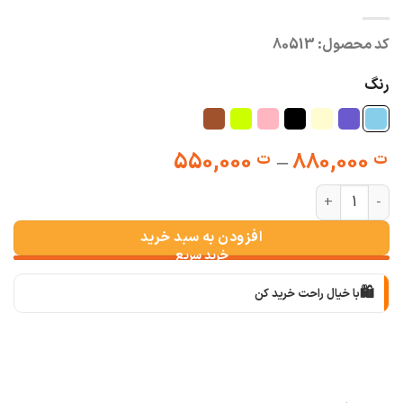
کد محصول:
80513
رنگ
Price
550,000
–
880,000
ت
ت
range:
شومیز هفتی نیلان عدد
ت 550,000
through
افزودن به سبد خرید
ت 880,000
🛍️
با خیال راحت خرید کن
📦
با دقت بسته‌بندی می‌کنیم
🚚
سریع به دستت می‌رسه