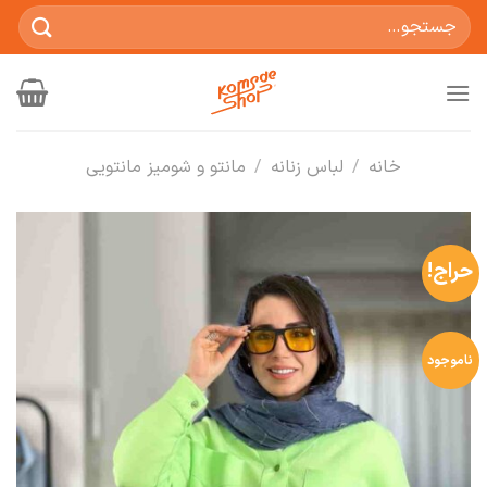
Ski
جستجو
t
برای:
conten
خانه
/
لباس زنانه
/
مانتو و شومیز مانتویی
حراج!
ناموجود