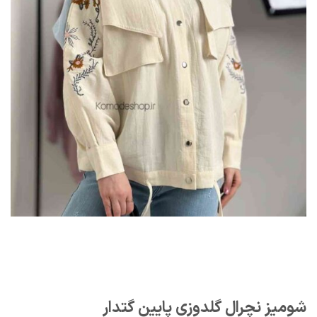
شومیز نچرال گلدوزی پایین گتدار