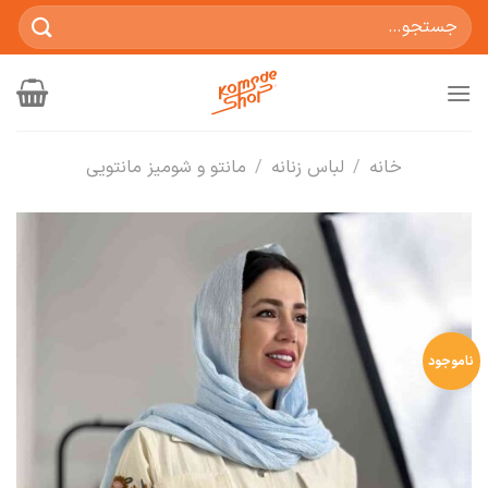
Ski
جستجو
t
برای:
conten
خانه
/
لباس زنانه
/
مانتو و شومیز مانتویی
ناموجود