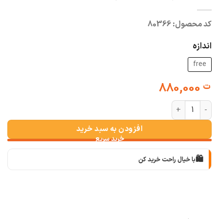
کد محصول:
80366
اندازه
free
880,000
ت
شومیز نچرال گلدوزی پایین گتدار عدد
افزودن به سبد خرید
🛍️
با خیال راحت خرید کن
📦
با دقت بسته‌بندی می‌کنیم
🚚
سریع به دستت می‌رسه