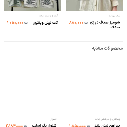
لباس زنانه
کت و وست زنانه
شومیز صدف دوزی
ت
880,000
کت لینن وینتیج
ت
1,050,000
صدف
محصولات مشابه
پیراهن و سرهمی زنانه
شلوار
پیراهن لینن بلند
شلوار بگ اسلپ
ت
1,850,000
ت
2,184,000