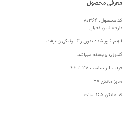
معرفی محصول
🧡
بعد از خرید هم کنارتیم
کد محصول:
80366
پارچه لینن نچرال
آنزیم شور شده بدون رنگ رفتگی و آبرفت
گلدوزی برجسته میباشد
فری سایز مناسب 38 تا 46
سایز مانکن 38
قد مانکن 165 سانت