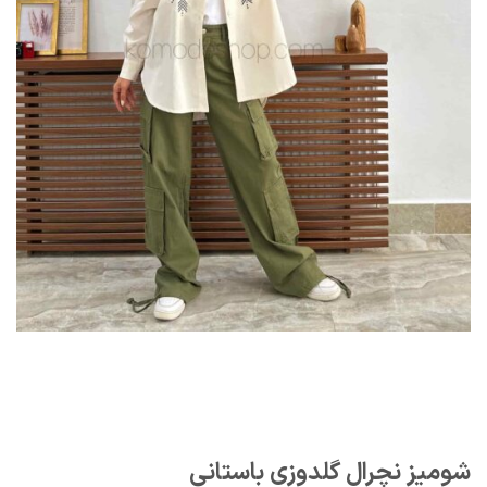
شومیز نچرال گلدوزی باستانی