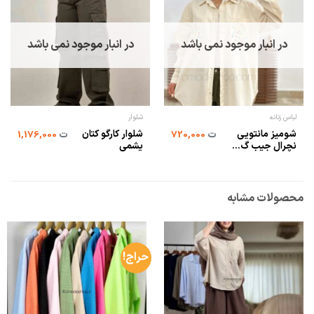
در انبار موجود نمی باشد
در انبار موجود نمی باشد
لباس زنانه
شلوار
شومیز مانتویی
شلوار کارگو کتان
ت
720,000
ت
1,176,000
نچرال جیب گ...
یشمی
محصولات مشابه
حراج!