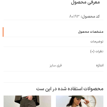
معرفی محصول
🧡
بعد از خرید هم کنارتیم
کد محصول:
80193
مشخصات محصول
توضیحات
نظرات (0)
اندازه
فری سایز