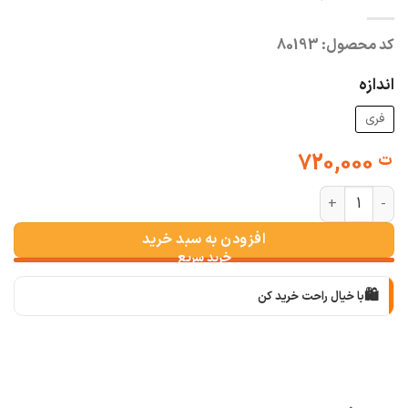
کد محصول:
80193
اندازه
فری
720,000
ت
شومیز نچرال گلدوزی باستانی عدد
افزودن به سبد خرید
🛍️
با خیال راحت خرید کن
📦
با دقت بسته‌بندی می‌کنیم
🚚
سریع به دستت می‌رسه