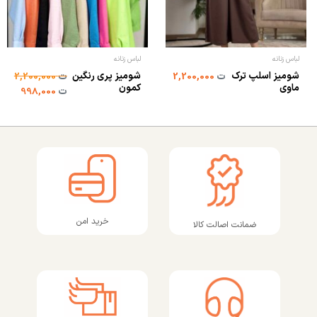
لباس زنانه
لباس زنانه
شومیز اسلپ ترک
شومیز پری رنگین
ت
2,200,000
ت
2,200,000
ماوی
کمون
ت
998,000
خرید امن
ضمانت اصالت کالا