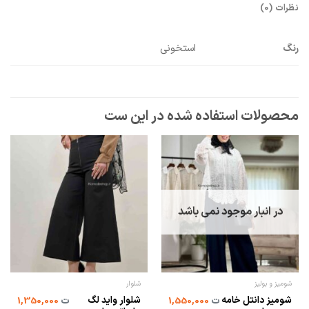
نظرات (0)
رنگ
استخونی
در انبار موجود نمی باشد
شومیز و بولیز
شلوار
شومیز دانتل خامه
شلوار واید لگ
ت
1,550,000
ت
1,350,000