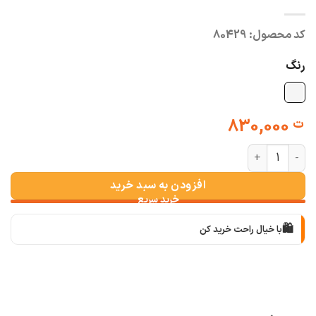
کد محصول:
80429
رنگ
830,000
ت
شومیز مراکشی ترک ایگل عدد
افزودن به سبد خرید
🛍️
با خیال راحت خرید کن
📦
با دقت بسته‌بندی می‌کنیم
🚚
سریع به دستت می‌رسه