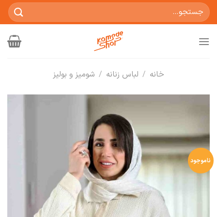
Ski
جستجو
t
برای:
conten
خانه
/
لباس زنانه
/
شومیز و بولیز
ناموجود