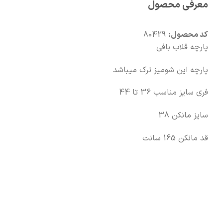
معرفی محصول
🧡
بعد از خرید هم کنارتیم
کد محصول:
80429
پارچه قلاب بافی
پارچه این شومیز ترک میباشد
فری سایز مناسب 36 تا 44
سایز مانکن 38
قد مانکن 165 سانت