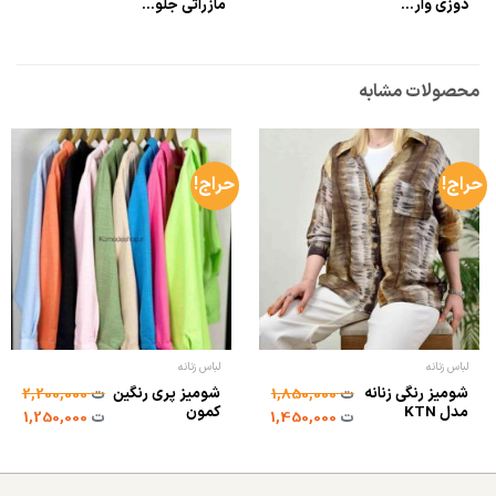
دوزی وار...
مازراتی جلو...
محصولات مشابه
حراج!
حراج!
لباس زنانه
لباس زنانه
شومیز رنگی زنانه
شومیز پری رنگین
ت
1,850,000
ت
2,200,000
مدل KTN
کمون
ت
1,450,000
ت
1,250,000