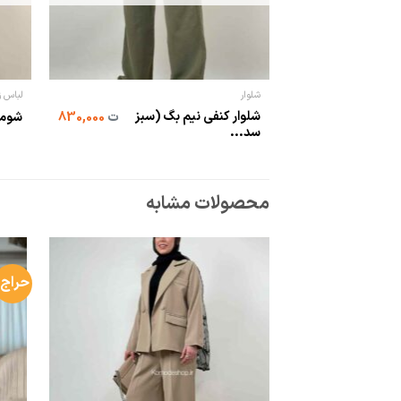
شلوار
لباس زن
شلوار کنفی نیم بگ (سبز
ت
830,000
شومی
سد...
محصولات مشابه
حراج!