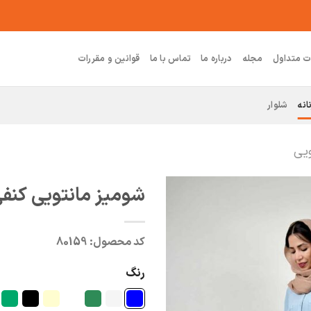
ت متداول
مجله
درباره ما
تماس با ما
قوانین و مقررات
انه
شلوار
ویی
شومیز مانتویی کنفی 
کد محصول:
80159
رنگ