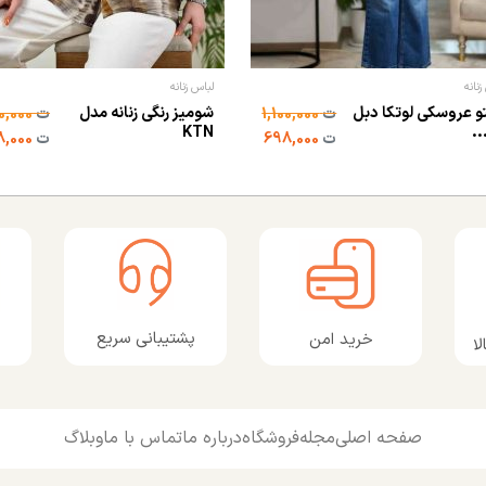
زنانه
لباس زنانه
و عروسکی لوتکا دبل
شومیز رنگی زنانه مدل
ت
1,100,000
ت
1,850,000
.
KTN
ت
698,000
ت
998,000
پشتیبانی سریع
خرید امن
ا
صفحه اصلی
مجله
فروشگاه
درباره ما
تماس با ما
وبلاگ