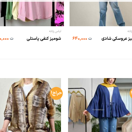
انه
لباس زنانه
ز عروسکی شادی
ت
640,000
شومیز کنفی پاستلی
ت
990,000
حراج!