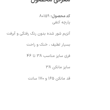
کد محصول:
80159
پارچه کنفی
آنزیم شور شده بدون رنگ رفتگی و آبرفت
بسیار لطیف ، خنک و راحت
فری سایز مناسب 38 تا 46
سایز مانکن 38
قد مانکن 165 و 170 سانت