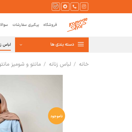
Ski
t
conten
فروشگاه
پیگیری سفارشات
سوالا
دسته بندی ها
لباس زن
خانه
/
لباس زنانه
/
مانتو و شومیز مانت
ناموجود