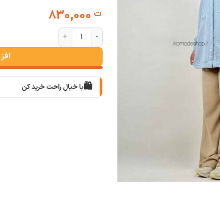
830,000
ت
شومیز مانتویی کنفی پرادا (یازده رن
افز
🛍️
با خیال راحت خرید کن
📦
با دقت بسته‌بندی می‌کنیم
🚚
سریع به دستت می‌رسه
🧡
بعد از خرید هم کنارتیم