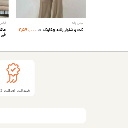
لباس زنانه
لباس 
مانت
کت و شلوار زنانه چکاوک
ت
2,590,000
فی..
ضمانت اصالت کال