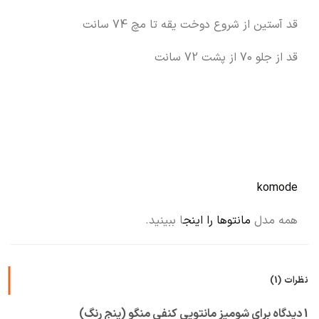
قد آستین از شروع دوخت یقه تا مچ 74 سانت
قد از جلو 70 از پشت 72 سانت
komode
همه مدل
مانتوها را اینج
ا ببینید.
نظرات (1)
1 دیدگاه برای
شومیز مانتویی کنفی منگو (پنج رنگ)