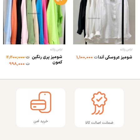
لباس زنانه
لباس زنانه
شومیز پری رنگین
شومیز عروسکی آندا
ت
1,100,000
ت
2,200,000
کمون
ت
998,000
خرید امن
ضمانت اصالت کالا