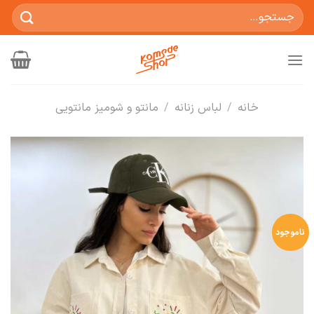
Ski
جستجو
t
برای:
conten
خانه
/
لباس زنانه
/
مانتو و شومیز مانتویی
ناموجود