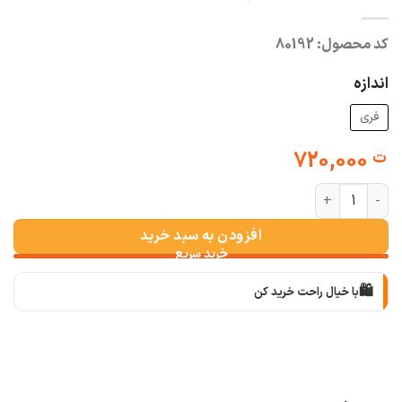
کد محصول:
80192
اندازه
فری
720,000
ت
شومیز مانتویی نچرال جیب گلدوزی هندسی عدد
افزودن به سبد خرید
🛍️
با خیال راحت خرید کن
📦
با دقت بسته‌بندی می‌کنیم
🚚
سریع به دستت می‌رسه