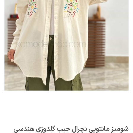
شومیز مانتویی نچرال جیب گلدوزی هندسی