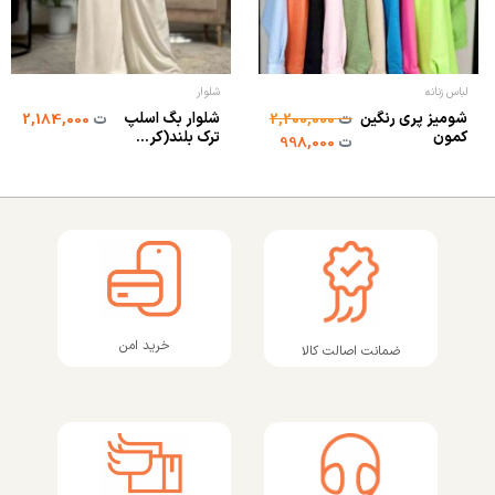
لباس زنانه
شلوار
شومیز پری رنگین
شلوار بگ اسلپ
ت
2,200,000
ت
2,184,000
کمون
ترک بلند(کر...
ت
998,000
خرید امن
ضمانت اصالت کالا