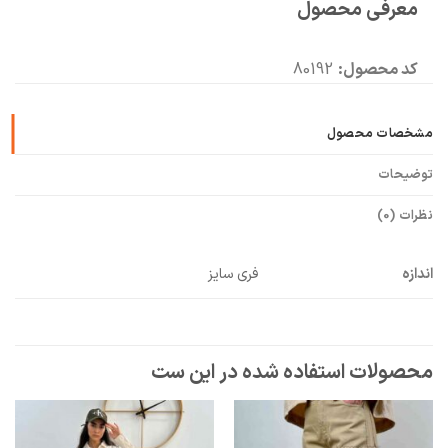
معرفی محصول
🧡
بعد از خرید هم کنارتیم
کد محصول:
80192
مشخصات محصول
توضیحات
نظرات (0)
اندازه
فری سایز