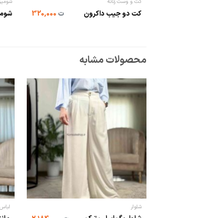
کت و وست زنانه
شومیز 
کت دو جیب داکرون
ت
320,000
شومی
محصولات مشابه
شلوار
لباس 