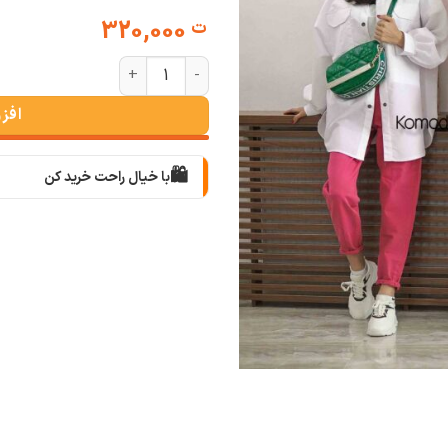
320,000
ت
شومیز مانتویی داکرون زنیت عدد
افز
🛍️
با خیال راحت خرید کن
📦
با دقت بسته‌بندی می‌کنیم
🚚
سریع به دستت می‌رسه
🧡
بعد از خرید هم کنارتیم