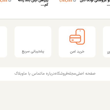
و عروسکی لوتکا دبل
پیراهن لینن بلند زنانه
ت
1,100,000
ت
1,850,000
.
کم...
پشتیبانی سریع
خرید امن
ا
صفحه اصلی
مجله
فروشگاه
درباره ما
تماس با ما
وبلاگ