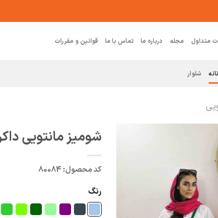
ت متداول
مجله
درباره ما
تماس با ما
قوانین و مقررات
انه
شلوار
ویی
شومیز مانتویی داکر
کد محصول:
80084
رنگ