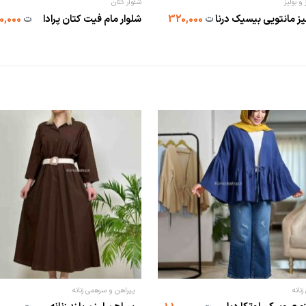
و بولیز
شلوار کتان
ز مانتویی بیسیک درنا
ت
320,000
شلوار مام فیت کتان پرادا
ت
940,000
زنانه
پیراهن و سرهمی زنانه