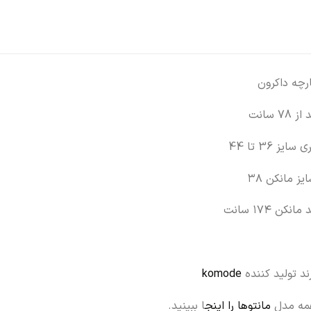
رچه داکرون
از 78 سانت
 سایز 36 تا 44
یز مانکن ۳۸
 مانکن ۱۷۴ سانت
ند تولید کننده
komode
مه مدل
مانتوها را اینج
ا ببینید.