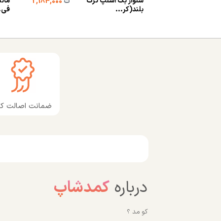
شلوار بگ اسلپ ترک
مانت
ت
2,184,000
بلند(کر...
فی..
ضمانت اصالت کال
درباره
کمدشاپ
کو مد ؟