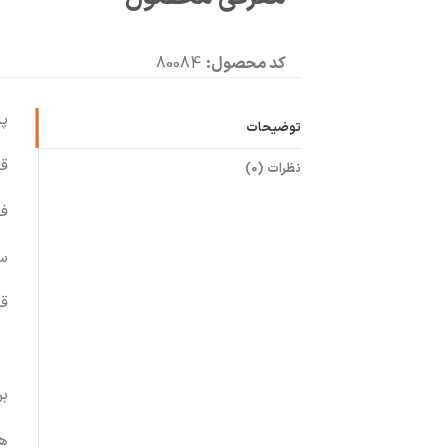
کد محصول:
80084
پا
توضیحات
قد 
نظرات (0)
فری
سا
قد
بر
ه