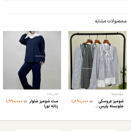
محصولات مشابه
چهارخونها
لباس زنانه
شومیز عروسکی
ست شومیز شلوار
ت
1,890,000
ت
1,990,000
جلوبسته پلیس...
زنانه نورا