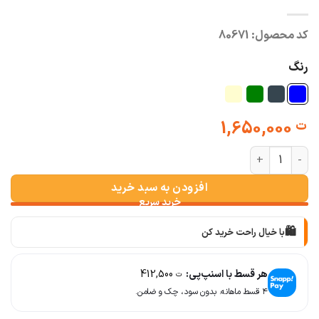
کد محصول:
80671
رنگ
1,650,000
ت
شومیز لینن زنانه راه راه loewe عدد
افزودن به سبد خرید
🛍️
با خیال راحت خرید کن
📦
با دقت بسته‌بندی می‌کنیم
هر قسط با اسنپ‌پی:
412,500
ت
۴ قسط ماهانه. بدون سود، چک و ضامن.
🚚
سریع به دستت می‌رسه