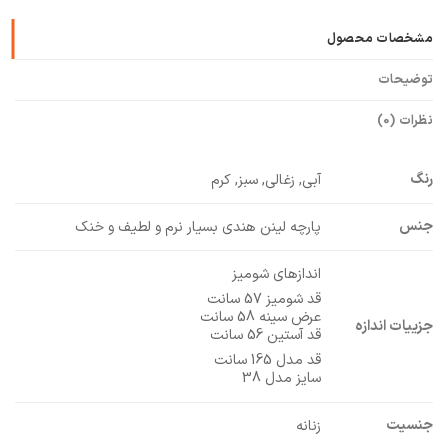
مشخصات محصول
توضیحات
نظرات (0)
رنگ
آبی, زغالی, سبز, کرم
جنس
پارچه لینن هندی بسیار نرم و لطیف و خنک
اندازهای شومیز
قد شومیز 57 سانت
عرض سینه 58 سانت
جزییات اندازه
قد آستین 56 سانت
قد مدل 165 سانت
سایز مدل 38
جنسیت
زنانه