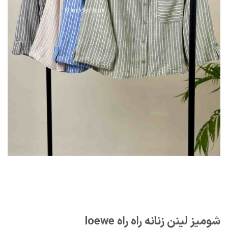
شومیز لینن زنانه راه راه loewe