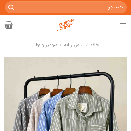
Ski
جستجو
t
برای:
conten
خانه
/
لباس زنانه
/
شومیز و بولیز