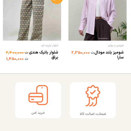
شومیز و بولیز
شلوار پارچه ای
شومیز بلند مودال
شلوار باتیک هندی
ت
2,350,000
ت
2,400,000
سارا
براق
ت
1,450,000
خرید امن
ضمانت اصالت کالا