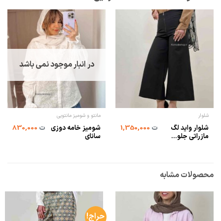
ح
در انبار موجود نمی باشد
شلوار
مانتو و شومیز مانتویی
شلوار واید لگ
شومیز خامه دوزی
ت
1,350,000
ت
830,000
مازراتی جلو...
سانای
محصولات مشابه
حراج!