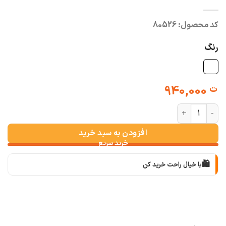
کد محصول:
80526
رنگ
940,000
ت
شومیز عروسكی لوسی خامه دوزی عدد
افزودن به سبد خرید
🛍️
با خیال راحت خرید کن
📦
با دقت بسته‌بندی می‌کنیم
🚚
سریع به دستت می‌رسه