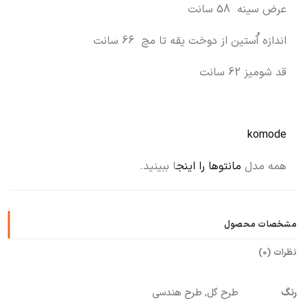
عرض سینه 58 سانت
اندازه آُستین از دوخت یقه تا مچ 66 سانت
قد شومیز 62 سانت
komode
همه مدل
مانتوها را اینج
ا ببینید.
مشخصات محصول
نظرات (0)
رنگ
طرح گل, طرح هندسی