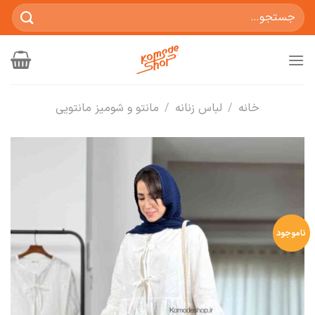
Ski
جستجو
t
برای:
conten
خانه
/
لباس زنانه
/
مانتو و شومیز مانتویی
ناموجود