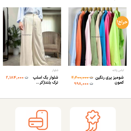
حراج!
لباس زنانه
شلوار
شومیز پری رنگین
شلوار بگ اسلپ
ت
2,200,000
ت
2,184,000
کمون
ترک بلند(کر...
ت
998,000