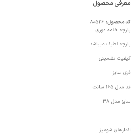
معرفی محصول
🧡
بعد از خرید هم کنارتیم
کد محصول:
80526
پارچه خامه دوزی
پارچه لطیف میباشد
کیفیت تضمینی
فری سایز
قد مدل 165 سانت
سایز مدل 38
اندازهای شومیز