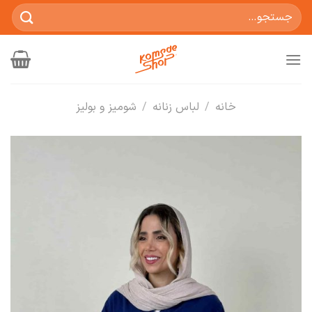
Ski
جستجو
t
برای:
conten
خانه
/
لباس زنانه
/
شومیز و بولیز