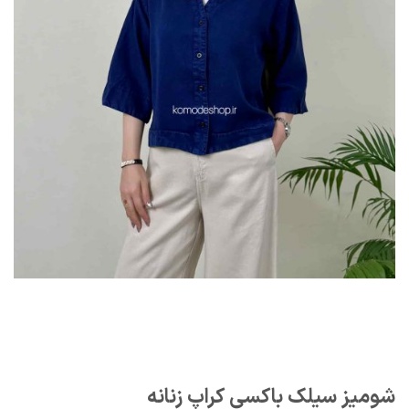
شومیز سیلک باکسی کراپ زنانه