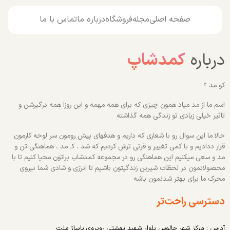
صفحه اصلی
مجله
فروشگاه
درباره ما
تماس با ما
درباره
کمدشاپ
کو مد ؟
اسم ما از مد میاد همون چیزی که برای همه مهمه و این روزا همه درگیرشن و
تاثیر خیلی زیادی تو زندگی همه گذاشته
حالا ما این سوال رو با شعاری که داریم و هدفهای پیش رومون سر لوحه کارمون
قرار ددادیم و با کمی تغییر و قرتی ترش کردیم که شد ، کـ مد ، هماهنگی تن و
مد و سعی میکنیم این هماهنگی رو در مجموعه کمدشاپ براتون محیا کنیم تا با
محصولاتمون در لحظات شیرین زندگیتون باشیم تا انرژی و شادی شما نیروی
محرک ما برای بهتر شدنمون باشه
دسترسی راحت‌تر
آدرس : مرکز شهر چالوس بلوار شهید بهشتی روبروی پاساژ ملت