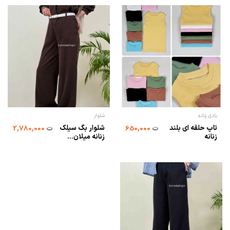
بادی زنانه
شلوار
تاپ حلقه ای بلند
شلوار بگ سیلک
ت
650,000
ت
2,780,000
زنانه
زنانه میلان...