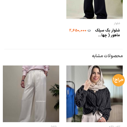
شلوار
شلوار بگ سیلک
ت
2,650,000
ماهور ( چها...
محصولات مشابه
حراج!
لباس زنانه
شلوار