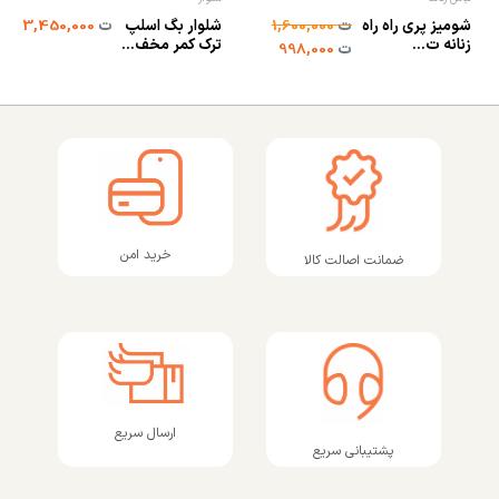
شومیز پری راه راه
شلوار بگ اسلپ
ت
1,600,000
ت
3,450,000
زنانه ت...
ترک کمر مخف...
ت
998,000
خرید امن
ضمانت اصالت کالا
ارسال سریع
پشتیبانی سریع